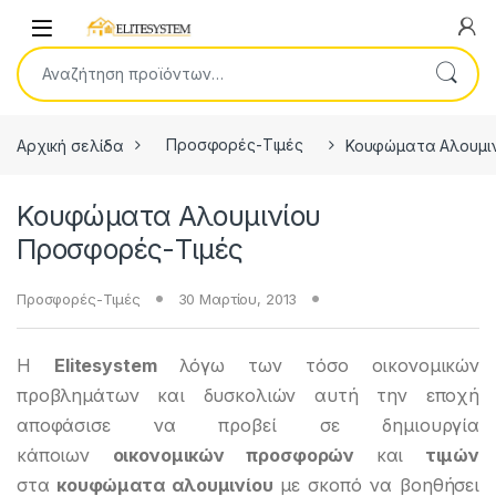
Skip to navigation
Skip to content
Open
Αναζήτηση για:
Αρχική σελίδα
Προσφορές-Τιμές
Κουφώματα Αλουμιν
Κουφώματα Αλουμινίου
Προσφορές-Τιμές
Προσφορές-Τιμές
30 Μαρτίου, 2013
Η
Elitesystem
λόγω των τόσο οικονομικών
προβλημάτων και δυσκολιών αυτή την εποχή
αποφάσισε να προβεί σε δημιουργία
κάποιων
οικονομικών προσφορών
και
τιμών
στα
κουφώματα αλουμινίου
με σκοπό να βοηθήσει