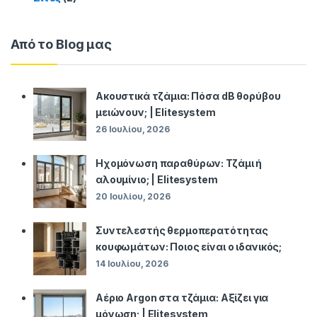
Από το Blog μας
Ακουστικά τζάμια: Πόσα dB θορύβου
μειώνουν; | Elitesystem
26 Ιουλίου, 2026
Ηχομόνωση παραθύρων: Τζάμι ή
αλουμίνιο; | Elitesystem
20 Ιουλίου, 2026
Συντελεστής θερμοπερατότητας
κουφωμάτων: Ποιος είναι ο ιδανικός;
14 Ιουλίου, 2026
Αέριο Argon στα τζάμια: Αξίζει για
μόνωση; | Elitesystem