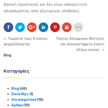
βασική προστασία και δεν είναι απαραίτητα
αδιαπέραστες από εξωτερικές επιθέσεις.
Πλοήγηση άρθρων
←
Γνωρίστε τους 4 τύπους
Πόρτες Αλουμινίου: Iδιότητες
γκαραζόπορτας
και πλεονεκτήματα έναντι
άλλων υλικών
→
Blog
Kατηγορίες
Blog
(46)
Deck Wpc
(1)
Uncategorized
(16)
Άρθρα
(19)