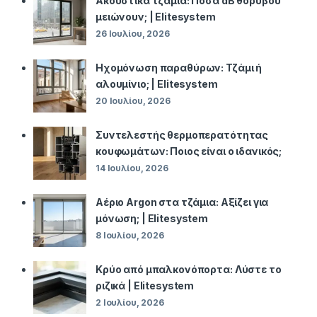
Ακουστικά τζάμια: Πόσα dB θορύβου
μειώνουν; | Elitesystem
26 Ιουλίου, 2026
Ηχομόνωση παραθύρων: Τζάμι ή
αλουμίνιο; | Elitesystem
20 Ιουλίου, 2026
Συντελεστής θερμοπερατότητας
κουφωμάτων: Ποιος είναι ο ιδανικός;
14 Ιουλίου, 2026
Αέριο Argon στα τζάμια: Αξίζει για
μόνωση; | Elitesystem
8 Ιουλίου, 2026
Κρύο από μπαλκονόπορτα: Λύστε το
ριζικά | Elitesystem
2 Ιουλίου, 2026