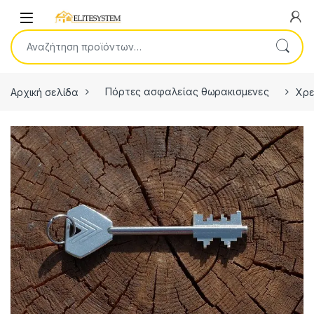
Skip to navigation
Skip to content
Open
Αναζήτηση για:
Αρχική σελίδα
Πόρτες ασφαλείας θωρακισμενες
Χρε