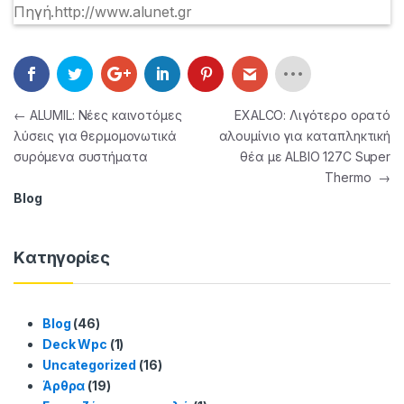
Πηγή.http://www.alunet.gr
Πλοήγηση άρθρων
←
ALUMIL: Νέες καινοτόμες
EXALCO: Λιγότερο ορατό
λύσεις για θερμομονωτικά
αλουμίνιο για καταπληκτική
συρόμενα συστήματα
θέα με ALBIO 127C Super
Thermo
→
Blog
Kατηγορίες
Blog
(46)
Deck Wpc
(1)
Uncategorized
(16)
Άρθρα
(19)