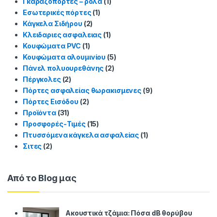
Γκαραζόπορτες – ρολά
(1)
Εσωτερικές πόρτες
(1)
Κάγκελα Σιδήρου
(2)
Κλειδαριες ασφαλειας
(1)
Κουφώματα PVC
(1)
Κουφώματα αλουμινίου
(5)
Πάνελ πολυουρεθάνης
(2)
Πέργκολες
(2)
Πόρτες ασφαλείας θωρακισμενες
(9)
Πόρτες Εισόδου
(2)
Προϊόντα
(31)
Προσφορές-Τιμές
(15)
Πτυσσόμενα κάγκελα ασφαλείας
(1)
Σιτες
(2)
Από το Blog μας
Ακουστικά τζάμια: Πόσα dB θορύβου