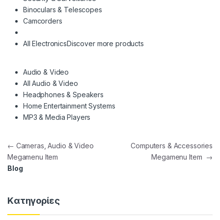
Binoculars & Telescopes
Camcorders
All Electronics
Discover more products
Audio & Video
All Audio & Video
Headphones & Speakers
Home Entertainment Systems
MP3 & Media Players
Πλοήγηση άρθρων
←
Cameras, Audio & Video
Computers & Accessories
Megamenu Item
Megamenu Item
→
Blog
Kατηγορίες