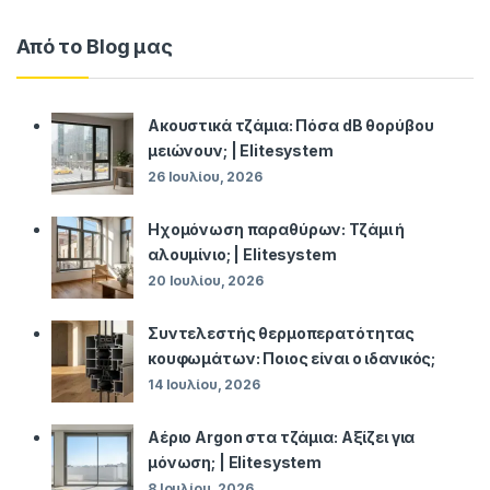
Από το Blog μας
Ακουστικά τζάμια: Πόσα dB θορύβου
μειώνουν; | Elitesystem
26 Ιουλίου, 2026
Ηχομόνωση παραθύρων: Τζάμι ή
αλουμίνιο; | Elitesystem
20 Ιουλίου, 2026
Συντελεστής θερμοπερατότητας
κουφωμάτων: Ποιος είναι ο ιδανικός;
14 Ιουλίου, 2026
Αέριο Argon στα τζάμια: Αξίζει για
μόνωση; | Elitesystem
8 Ιουλίου, 2026