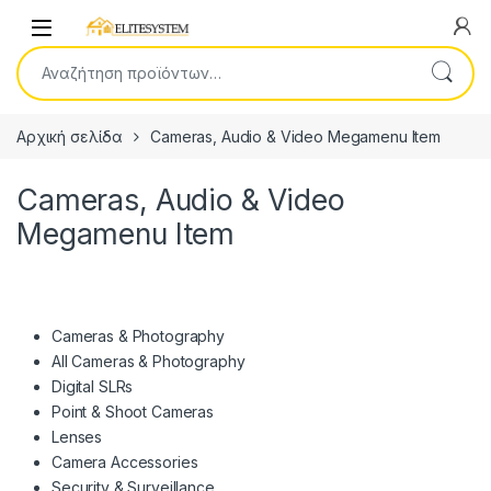
Skip to navigation
Skip to content
Open
Αναζήτηση για:
Αρχική σελίδα
Cameras, Audio & Video Megamenu Item
Cameras, Audio & Video
Megamenu Item
Cameras & Photography
All Cameras & Photography
Digital SLRs
Point & Shoot Cameras
Lenses
Camera Accessories
Security & Surveillance