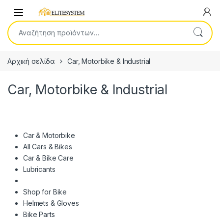
Skip to navigation
Skip to content
Open
Αναζήτηση για:
Αρχική σελίδα
Car, Motorbike & Industrial
Car, Motorbike & Industrial
Car & Motorbike
All Cars & Bikes
Car & Bike Care
Lubricants
Shop for Bike
Helmets & Gloves
Bike Parts