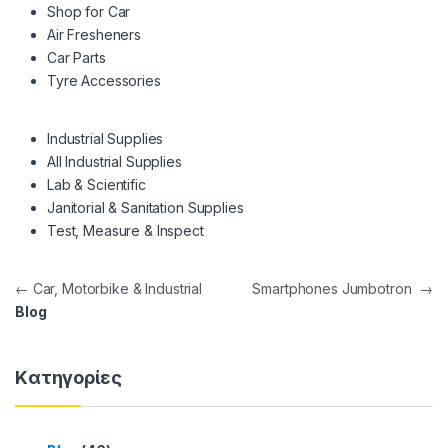
Shop for Car
Air Fresheners
Car Parts
Tyre Accessories
Industrial Supplies
All Industrial Supplies
Lab & Scientific
Janitorial & Sanitation Supplies
Test, Measure & Inspect
Πλοήγηση άρθρων
←
Car, Motorbike & Industrial
Smartphones Jumbotron
→
Blog
Kατηγορίες