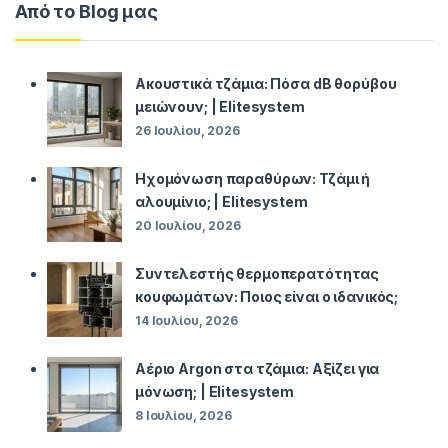
Από το Blog μας
Ακουστικά τζάμια: Πόσα dB θορύβου
μειώνουν; | Elitesystem
26 Ιουλίου, 2026
Ηχομόνωση παραθύρων: Τζάμι ή
αλουμίνιο; | Elitesystem
20 Ιουλίου, 2026
Συντελεστής θερμοπερατότητας
κουφωμάτων: Ποιος είναι ο ιδανικός;
14 Ιουλίου, 2026
Αέριο Argon στα τζάμια: Αξίζει για
μόνωση; | Elitesystem
8 Ιουλίου, 2026