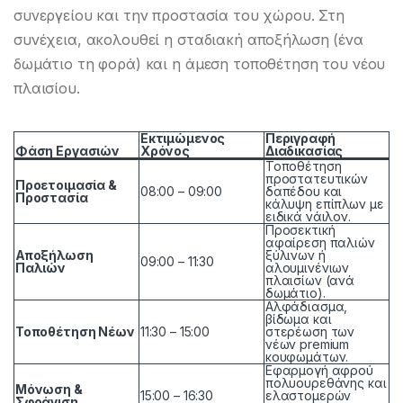
συνεργείου και την προστασία του χώρου. Στη
συνέχεια, ακολουθεί η σταδιακή αποξήλωση (ένα
δωμάτιο τη φορά) και η άμεση τοποθέτηση του νέου
πλαισίου.
Εκτιμώμενος
Περιγραφή
Φάση Εργασιών
Χρόνος
Διαδικασίας
Τοποθέτηση
προστατευτικών
Προετοιμασία &
08:00 – 09:00
δαπέδου και
Προστασία
κάλυψη επίπλων με
ειδικά νάιλον.
Προσεκτική
αφαίρεση παλιών
Αποξήλωση
ξύλινων ή
09:00 – 11:30
Παλιών
αλουμινένιων
πλαισίων (ανά
δωμάτιο).
Αλφάδιασμα,
βίδωμα και
Τοποθέτηση Νέων
11:30 – 15:00
στερέωση των
νέων premium
κουφωμάτων.
Εφαρμογή αφρού
πολυουρεθάνης και
Μόνωση &
15:00 – 16:30
ελαστομερών
Σφράγιση