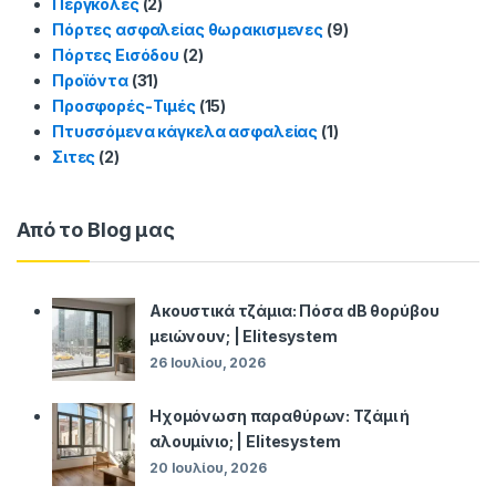
Πέργκολες
(2)
Πόρτες ασφαλείας θωρακισμενες
(9)
Πόρτες Εισόδου
(2)
Προϊόντα
(31)
Προσφορές-Τιμές
(15)
Πτυσσόμενα κάγκελα ασφαλείας
(1)
Σιτες
(2)
Από το Blog μας
Ακουστικά τζάμια: Πόσα dB θορύβου
μειώνουν; | Elitesystem
26 Ιουλίου, 2026
Ηχομόνωση παραθύρων: Τζάμι ή
αλουμίνιο; | Elitesystem
20 Ιουλίου, 2026