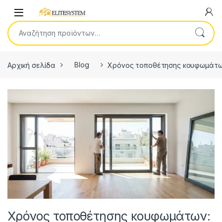
Skip to navigation
Skip to content
Open
Αναζήτηση για:
Αρχική σελίδα
Blog
Χρόνος τοποθέτησης κουφωμάτων: 
Χρόνος τοποθέτησης κουφωμάτων: