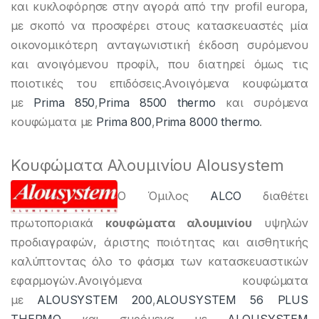
και κυκλοφόρησε στην αγορά από την profil europa,
με σκοπό να προσφέρει στους κατασκευαστές μία
οικονομικότερη ανταγωνιστική έκδοση συρόμενου
και ανοιγόμενου προφίλ, που διατηρεί όμως τις
ποιοτικές του επιδόσεις.Aνοιγόμενα κουφώματα
με
Prima 850
,
Prima 8500 thermo
και συρόμενα
κουφώματα με
Prima 800
,
Prima 8000 thermo
.
Κουφώματα Αλουμινίου Alousystem
Ο Όμιλος
ALCO
διαθέτει
πρωτοποριακά
κουφώματα αλουμινίου
υψηλών
προδιαγραφών, άριστης ποιότητας και αισθητικής
καλύπτοντας όλο το φάσμα των κατασκευαστικών
εφαρμογών.Aνοιγόμενα κουφώματα
με
ALOUSYSTEM 200
,
ALOUSYSTEM 56 PLUS
THERMO
και συρόμενα με
ALOUSYSTEM