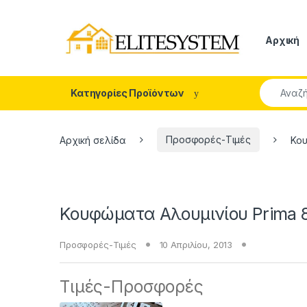
Skip to navigation
Skip to content
Αρχική
Search fo
Κατηγορίες Προϊόντων
Αρχική σελίδα
Προσφορές-Τιμές
Κου
Κουφώματα Αλουμινίου Prima 
Προσφορές-Τιμές
10 Απριλίου, 2013
Τιμές-Προσφορές