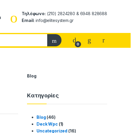
Τηλέφωνο:
(210) 2824280 & 6948 828688
α
Email:
info@elitesystem.gr
My Accoun
0
Blog
Kατηγορίες
Blog
(46)
Deck Wpc
(1)
Uncategorized
(16)