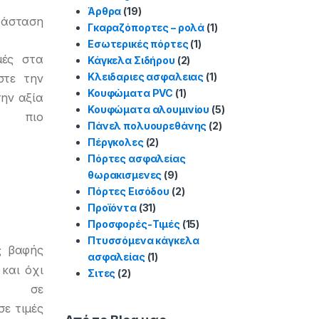
Άρθρα
(19)
τάσταση
Γκαραζόπορτες – ρολά
(1)
Εσωτερικές πόρτες
(1)
μές στα
Κάγκελα Σιδήρου
(2)
Κλειδαριες ασφαλειας
(1)
στε την
Κουφώματα PVC
(1)
ην αξία
Κουφώματα αλουμινίου
(5)
ς πιο
Πάνελ πολυουρεθάνης
(2)
Πέργκολες
(2)
Πόρτες ασφαλείας
θωρακισμενες
(9)
Πόρτες Εισόδου
(2)
Προϊόντα
(31)
Προσφορές-Τιμές
(15)
Πτυσσόμενα κάγκελα
ς βαφής
ασφαλείας
(1)
και όχι
Σιτες
(2)
ς σε
σε τιμές