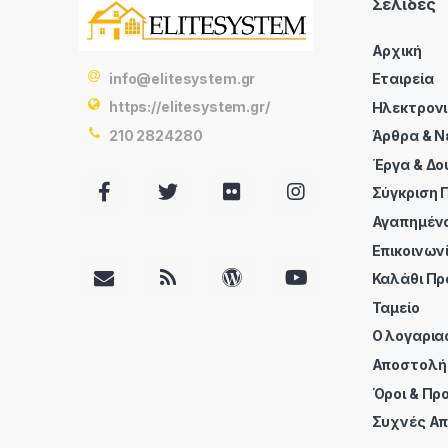
Σελίδες
Αρχική
info@elitesystem.gr
Εταιρεία
https://elitesystem.gr/
Ηλεκτρον
210 2824280
Άρθρα & Ν
Έργα & Δο
Σύγκριση 
Αγαπημέν
Επικοινων
Καλάθι Πρ
Ταμείο
Ο λογαρια
Αποστολή
Όροι & Πρ
Συχνές Απ