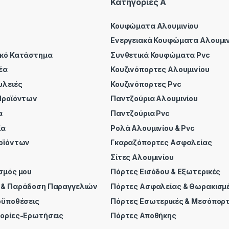
Κατηγορίες A
Κουφώματα Αλουμινίου
Ενεργειακά Κουφώματα Αλουμιν
ικό Κατάστημα
Συνθετικά Κουφώματα Pvc
έα
Κουζινόπορτες Αλουμινίου
υλειές
Κουζινόπορτες Pvc
Προϊόντων
Παντζούρια Αλουμινίου
α
Παντζούρια Pvc
ία
Ρολά Αλουμινίου & Pvc
οϊόντων
Γκαραζόπορτες Ασφαλείας
Σίτες Αλουμινίου
σμός μου
Πόρτες Εισόδου & Εξωτερικές
 & Παράδοση Παραγγελιών
Πόρτες Ασφαλείας & Θωρακισμ
οϋποθέσεις
Πόρτες Εσωτερικές & Μεσόπορ
ορίες-Ερωτήσεις
Πόρτες Αποθήκης