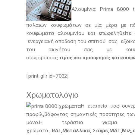
Αλουμίνια Prima 8000 
παλαιών κουφωμάτων σε μία μέρα με πό
κουφώματα αλουμινίου και επωφεληθείτε
ενεργειακή απόδοση του σπιτιού σας εξοικο
του ακινήτου σας με κουφ
συμφέρουσες
τιμές και προσφορές για κουφ
[print_gllr id=7032]
Χρωματολόγιο
Η εταιρεία μας συνερ
προφίλ
,
βάφοντας σημαντικές ποσότητες τω
μόνο.H τεράστια γκάμα
χρώματα,
RAL,Μεταλλικά, Σαγρέ,ΜΑΤ,Μίξ,