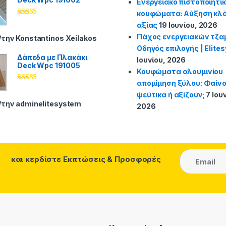
Ενεργειακό πιστοποιητι
κουφώματα: Αύξηση κλά
Βαθμολογήθ
αξίας
19 Ιουνίου, 2026
ηκε με
5
από
Πάχος ενεργειακών τζα
5
/την Konstantinos Xeilakos
Οδηγός επιλογής | Elite
Δάπεδα με Πλακάκι
Ιουνίου, 2026
Deck Wpc 191005
Κουφώματα αλουμινίου
απομίμηση ξύλου: Φαίν
Βαθμολογήθ
ψεύτικα ή αξίζουν;
7 Ιου
ηκε με
5
από
5
/την adminelitesystem
2026
και κερδίστε
Εκπτώσεις & Προσφορές