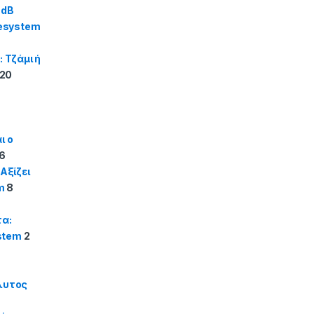
 dB
tesystem
Τζάμι ή
20
ι ο
26
Αξίζει
m
8
α:
ystem
2
λυτος