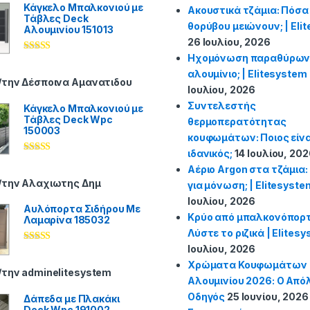
Κάγκελο Μπαλκονιού με
Ακουστικά τζάμια: Πόσα
Τάβλες Deck
θορύβου μειώνουν; | Eli
Αλουμινίου 151013
26 Ιουλίου, 2026
Ηχομόνωση παραθύρων: 
Βαθμολογήθ
ηκε με
5
από
αλουμίνιο; | Elitesystem
5
/την Δέσποινα Αμανατιδου
Ιουλίου, 2026
Συντελεστής
Κάγκελο Μπαλκονιού με
Τάβλες Deck Wpc
θερμοπερατότητας
150003
κουφωμάτων: Ποιος είνα
ιδανικός;
14 Ιουλίου, 20
Βαθμολογήθ
Αέριο Argon στα τζάμια: 
ηκε με
5
από
5
/την Αλαχιωτης Δημ
για μόνωση; | Elitesyste
Ιουλίου, 2026
Αυλόπορτα Σιδήρου Με
Κρύο από μπαλκονόπορτ
Λαμαρίνα 185032
Λύστε το ριζικά | Elites
Ιουλίου, 2026
Βαθμολογήθ
ηκε με
5
από
Χρώματα Κουφωμάτων
5
/την adminelitesystem
Αλουμινίου 2026: Ο Από
Οδηγός
25 Ιουνίου, 2026
Δάπεδα με Πλακάκι
Deck Wpc 191002