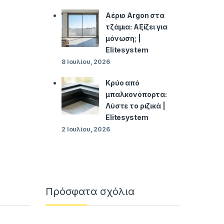
Αέριο Argon στα
τζάμια: Αξίζει για
μόνωση; |
Elitesystem
8 Ιουλίου, 2026
Κρύο από
μπαλκονόπορτα:
Λύστε το ριζικά |
Elitesystem
2 Ιουλίου, 2026
Πρόσφατα σχόλια