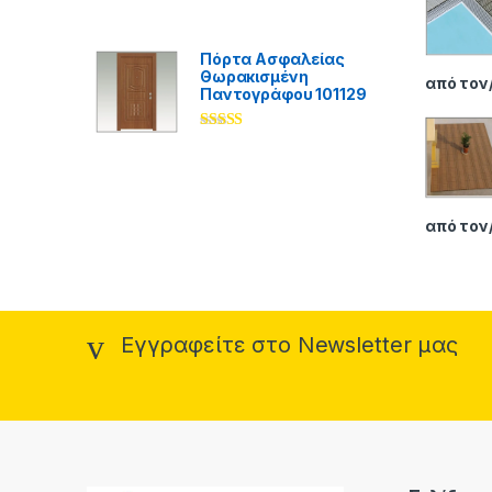
Βαθμολογήθ
ηκε με
5.00
από 5
Πόρτα Ασφαλείας
Θωρακισμένη
από τον
Παντογράφου 101129
Βαθμολογήθ
ηκε με
5.00
από 5
από τον
Εγγραφείτε στο Newsletter μας