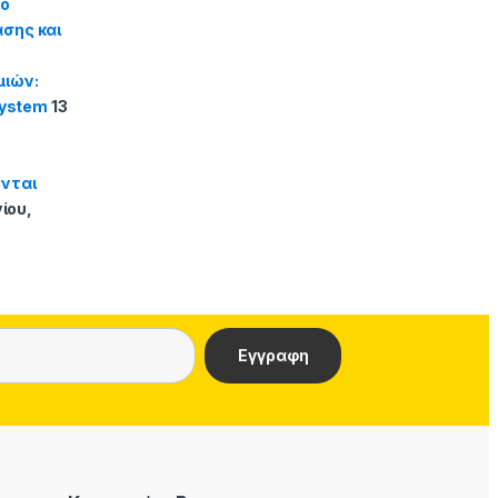
κό
σης και
μιών:
system
13
ονται
νίου,