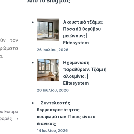
Από το Blog μας
Ακουστικά τζάμια:
Πόσα dB θορύβου
μειώνουν; |
ούν τον
Elitesystem
υφώματα
26 Ιουλίου, 2026
α.
Ηχομόνωση
παραθύρων: Τζάμι ή
αλουμίνιο; |
Elitesystem
20 Ιουλίου, 2026
Συντελεστής
θερμοπερατότητας
υ Europa
κουφωμάτων: Ποιος είναι ο
οσφορές
→
ιδανικός;
14 Ιουλίου, 2026