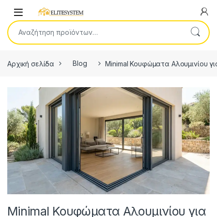
Skip to navigation
Skip to content
Open
Αναζήτηση για:
Αρχική σελίδα
Blog
Minimal Κουφώματα Αλουμινίου για
Minimal Κουφώματα Αλουμινίου για