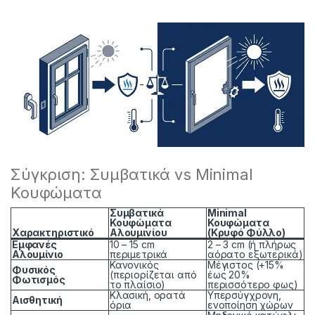
Σύγκριση: Συμβατικά vs Minimal
Κουφώματα
Συμβατικά
Minimal
Κουφώματα
Κουφώματα
Χαρακτηριστικό
Αλουμινίου
(Κρυφό Φύλλο)
Εμφανές
10 – 15 cm
2 – 3 cm (ή πλήρως
Αλουμίνιο
περιμετρικά
αόρατο εξωτερικά)
Κανονικός
Μέγιστος (+15%
Φυσικός
(περιορίζεται από
έως 20%
Φωτισμός
το πλαίσιο)
περισσότερο φως)
Κλασική, ορατά
Υπερσύγχρονη,
Αισθητική
όρια
ενοποίηση χώρων