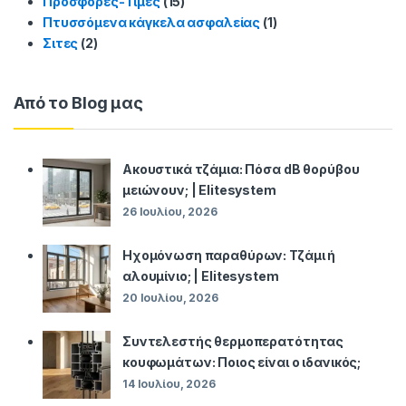
Προσφορές-Τιμές
(15)
Πτυσσόμενα κάγκελα ασφαλείας
(1)
Σιτες
(2)
Από το Blog μας
Ακουστικά τζάμια: Πόσα dB θορύβου
μειώνουν; | Elitesystem
26 Ιουλίου, 2026
Ηχομόνωση παραθύρων: Τζάμι ή
αλουμίνιο; | Elitesystem
20 Ιουλίου, 2026
Συντελεστής θερμοπερατότητας
κουφωμάτων: Ποιος είναι ο ιδανικός;
14 Ιουλίου, 2026