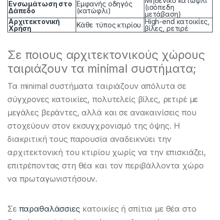
Μηδενικό κατώφλι
Ενσωμάτωση στο
Εμφανής οδηγός
(ισόπεδη
Δάπεδο
(κατώφλι)
μετάβαση)
Αρχιτεκτονική
High-end κατοικίες,
Κάθε τύπος κτιρίου
Χρήση
βίλες, ρετιρέ
Σε ποιους αρχιτεκτονικούς χώρους
ταιριάζουν τα minimal συστήματα;
Τα minimal συστήματα ταιριάζουν απόλυτα σε
σύγχρονες κατοικίες, πολυτελείς βίλες, ρετιρέ με
μεγάλες βεράντες, αλλά και σε ανακαινίσεις που
στοχεύουν στον εκσυγχρονισμό της όψης. Η
διακριτική τους παρουσία αναδεικνύει την
αρχιτεκτονική του κτιρίου χωρίς να την επισκιάζει,
επιτρέποντας στη θέα και τον περιβάλλοντα χώρο
να πρωταγωνιστήσουν.
Σε
παραθαλάσσιες
κατοικίες ή σπίτια με θέα στο