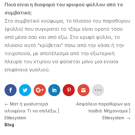
Ποιά είναι η διαφορά του κρυφού φύλλου από το
συμβατικό;
Στο συμβατικό κούφωμα, το πλαίσιο του παραθύρου
(φύλλο) που συγκρατεί το τζάμι είναι ορατό τόσο
από μέσα όσο και από έξω. Στο κρυφό φύλλο, το
πλαίσιο αυτό “κρύβεται” πίσω από την κάσα ή την
τοιχοποιία, με αποτέλεσμα από την εξωτερική
πλευρά του κτιρίου να φαίνεται μόνο μια ενιαία
επιφάνεια γυαλιού.
Πλοήγηση άρθρων
←
Ματ ή γυαλιστερά
Ασφάλεια παραθύρων για
αλουμίνια: Τι να επιλέξω; |
παιδιά: Μηχανισμοί |
Elitesystem
Elitesystem
→
Blog