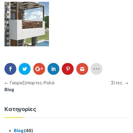
Πλοήγηση άρθρων
←
Γκαραζόπορτες-Ρολά
Σίτες
→
Blog
Kατηγορίες
Blog
(46)