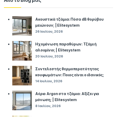
Από το Blog μας
Ακουστικά τζάμια: Πόσα dB θορύβου
μειώνουν; | Elitesystem
26 Ιουλίου, 2026
Ηχομόνωση παραθύρων: Τζάμι ή
αλουμίνιο; | Elitesystem
20 Ιουλίου, 2026
Συντελεστής θερμοπερατότητας
κουφωμάτων: Ποιος είναι ο ιδανικός;
14 Ιουλίου, 2026
Αέριο Argon στα τζάμια: Αξίζει για
μόνωση; | Elitesystem
8 Ιουλίου, 2026