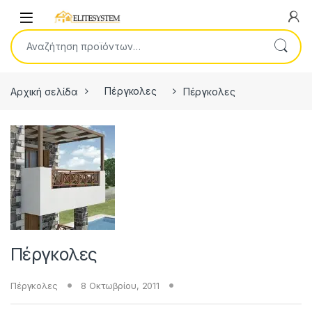
Skip to navigation
Skip to content
Open
Αναζήτηση για:
Αρχική σελίδα
Πέργκολες
Πέργκολες
Πέργκολες
Πέργκολες
8 Οκτωβρίου, 2011