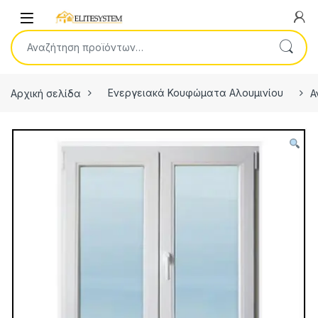
Skip to navigation
Skip to content
Open
Αναζήτηση για:
Αρχική σελίδα
Ενεργειακά Κουφώματα Αλουμινίου
Α