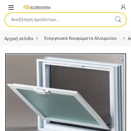
Skip to navigation
Skip to content
Open
Αναζήτηση για:
Αρχική σελίδα
Ενεργειακά Κουφώματα Αλουμινίου
Α