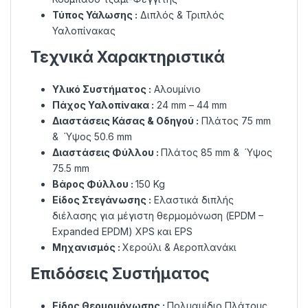
Τύπος Υάλωσης :
Διπλός & Τριπλός
Υαλοπίνακας
Τεχνικά Χαρακτηριστικά
Υλικό Συστήματος :
Αλουμίνιο
Πάχος Υαλοπίνακα :
24 mm – 44 mm
Διαστάσεις Κάσας & Οδηγού :
Πλάτος 75 mm
& Ύψος 50.6 mm
Διαστάσεις Φύλλου :
Πλάτος 85 mm & Ύψος
75.5 mm
Βάρος Φύλλου :
150 Kg
Είδος Στεγάνωσης :
Ελαστικά διπλής
διέλασης για μέγιστη θερμομόνωση (EPDM –
Expanded EPDM) XPS και EPS
Μηχανισμός :
Χερούλι & Αεροπλανάκι
Επιδόσεις Συστήματος
Είδος Θερμομόνωσης :
Πολυαμίδιο Πλάτους