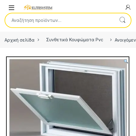
Skip to navigation
Skip to content
Open
Αναζήτηση για:
Αρχική σελίδα
Συνθετικά Κουφώματα Pvc
Ανοιγόμεν