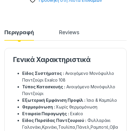
Προσθήκη στη Λίστα Επιθυμιών
Περιγραφή
Reviews
Γενικά Χαρακτηριστικά
Είδος Συστήματος :
Ανοιγόμενο Μονόφυλλο
Παντζούρι Exalco 108
Τύπος Κατασκευής :
Ανοιγόμενο Μονόφυλλο
Παντζούρι
Εξωτερική Εμφάνιση Προφίλ :
Ίσιο & Καμπύλο
Θερμομόνωση :
Χωρίς θερμομόνωση
Εταιρεία Παραγωγής :
Exalco
Είδος Περσίδας Παντζουριού :
Φυλλαράκι
Γαλονάκι,Κρινάκι,Τουλίπα,Πάνελ,Ραμποτέ,Οβα