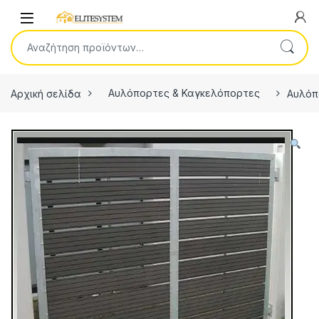
Skip to navigation
Skip to content
Open
Αναζήτηση για:
Αρχική σελίδα
Αυλόπορτες & Καγκελόπορτες
Αυλόπ