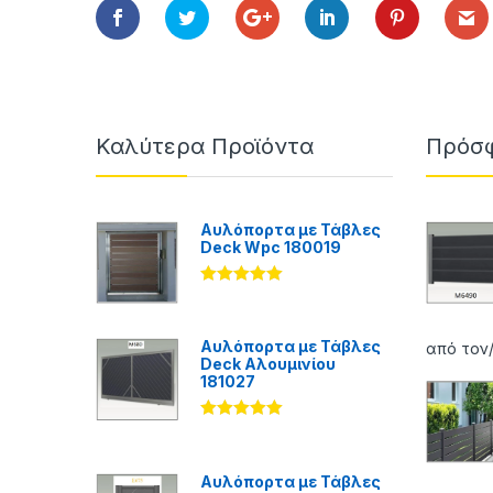
Καλύτερα Προϊόντα
Πρόσφ
Αυλόπορτα με Τάβλες
Deck Wpc 180019
Βαθμολογήθ
ηκε με
5.00
από 5
Αυλόπορτα με Τάβλες
από τον
Deck Αλουμινίου
181027
Βαθμολογήθ
ηκε με
5.00
από 5
Αυλόπορτα με Τάβλες