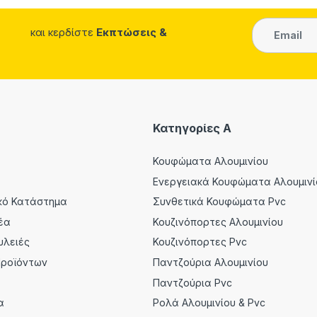
και κερδίστε
Εκπτώσεις &
Κατηγορίες A
Κουφώματα Αλουμινίου
Ενεργειακά Κουφώματα Αλουμινί
κό Κατάστημα
Συνθετικά Κουφώματα Pvc
έα
Κουζινόπορτες Αλουμινίου
υλειές
Κουζινόπορτες Pvc
Προϊόντων
Παντζούρια Αλουμινίου
α
Παντζούρια Pvc
α
Ρολά Αλουμινίου & Pvc