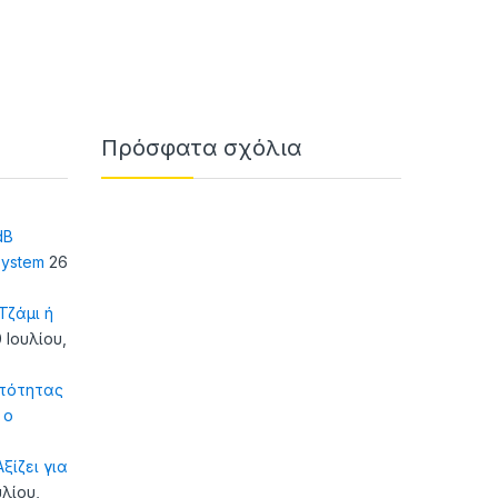
Πρόσφατα σχόλια
dB
system
26
ζάμι ή
 Ιουλίου,
τότητας
 ο
ξίζει για
υλίου,