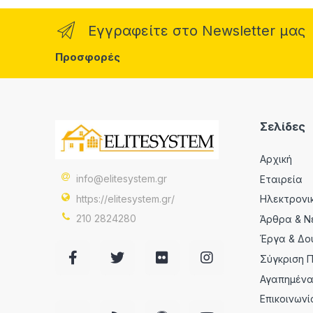
Εγγραφείτε στο Newsletter μας
Προσφορές
Σελίδες
Αρχική
info@elitesystem.gr
Εταιρεία
https://elitesystem.gr/
Ηλεκτρονι
210 2824280
Άρθρα & Ν
Έργα & Δο
Σύγκριση 
Αγαπημέν
Επικοινωνί