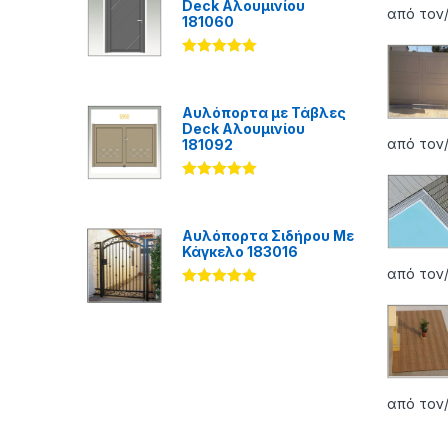
Deck Αλουμινίου
από τον
181060
Βαθμολογήθ
ηκε με
5.00
από 5
Αυλόπορτα με Τάβλες
Deck Αλουμινίου
από τον/
181092
Βαθμολογήθ
ηκε με
5.00
από 5
Αυλόπορτα Σιδήρου Με
Κάγκελο 183016
από τον/
Βαθμολογήθ
ηκε με
5.00
από 5
από τον/