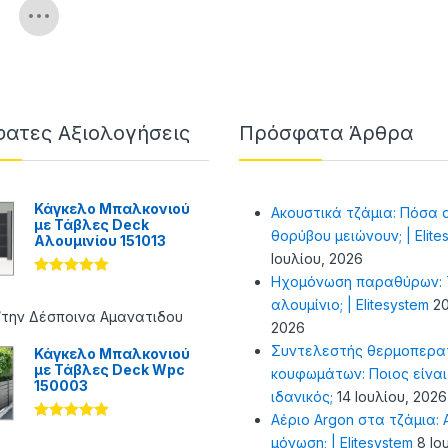
ατες Αξιολογήσεις
Πρόσφατα Άρθρα
Κάγκελο Μπαλκονιού
Ακουστικά τζάμια: Πόσα 
με Τάβλες Deck
θορύβου μειώνουν; | Elite
Αλουμινίου 151013
Ιουλίου, 2026
Ηχομόνωση παραθύρων: Τ
Βαθμολογήθ
ηκε με
5
αλουμίνιο; | Elitesystem
20
από 5
/την Δέσποινα Αμανατιδου
2026
Συντελεστής θερμοπερα
Κάγκελο Μπαλκονιού
με Τάβλες Deck Wpc
κουφωμάτων: Ποιος είναι
150003
ιδανικός;
14 Ιουλίου, 2026
Αέριο Argon στα τζάμια: Α
Βαθμολογήθ
μόνωση; | Elitesystem
8 Ιο
ηκε με
5