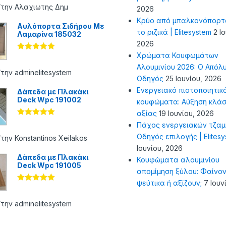
από 5
/την Αλαχιωτης Δημ
2026
Κρύο από μπαλκονόπορτ
Αυλόπορτα Σιδήρου Με
το ριζικά | Elitesystem
2 Ι
Λαμαρίνα 185032
2026
Χρώματα Κουφωμάτων
Βαθμολογήθ
ηκε με
5
Αλουμινίου 2026: Ο Απόλ
από 5
την adminelitesystem
Οδηγός
25 Ιουνίου, 2026
Ενεργειακό πιστοποιητικ
Δάπεδα με Πλακάκι
Deck Wpc 191002
κουφώματα: Αύξηση κλάσ
αξίας
19 Ιουνίου, 2026
Βαθμολογήθ
Πάχος ενεργειακών τζαμ
ηκε με
5
Οδηγός επιλογής | Elites
από 5
την Konstantinos Xeilakos
Ιουνίου, 2026
Δάπεδα με Πλακάκι
Κουφώματα αλουμινίου
Deck Wpc 191005
απομίμηση ξύλου: Φαίνον
ψεύτικα ή αξίζουν;
7 Ιουν
Βαθμολογήθ
ηκε με
5
από 5
την adminelitesystem