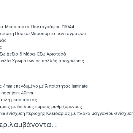
τα-Μεσόπορτα Παντογράφου 111044
ωτερική Πόρτα-Μεσόπορτα παντογράφου
μάς
α
ω Δεξιά & Μέσα-Έξω Αριστερά
ικιλία Χρωμάτων σε πολλές αποχρώσεις
 4mm επενδυμένο με Ά ποιότητας laminate
inger joint 40mm
 απλή μεσόπορτας
ρεις με διπλούς πύρους ρυθμιζόμενους
40mm ενίσχυση περιοχής Κλειδαριάς με πλάκα μαγγανίου-ενίσχυσ
εριλαμβάνονται :