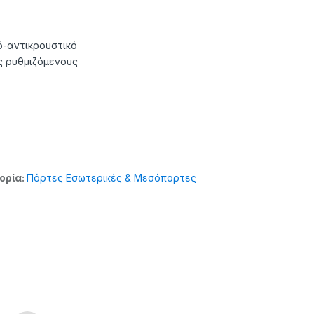
ό-αντικρουστικό
ς ρυθμιζόμενους
ορία:
Πόρτες Εσωτερικές & Μεσόπορτες