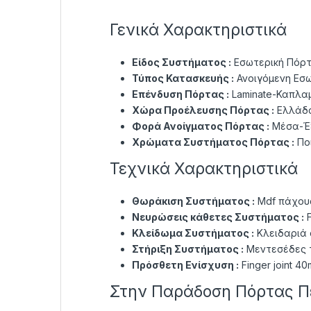
Γενικά Χαρακτηριστικά
Είδος Συστήματος :
Εσωτερική Πόρ
Τύπος Κατασκευής :
Ανοιγόμενη Εσ
Επένδυση Πόρτας :
Laminate-Καπλα
Χώρα Προέλευσης Πόρτας :
Ελλάδ
Φορά Ανοίγματος Πόρτας :
Μέσα-Έξ
Χρώματα Συστήματος Πόρτας :
Πο
Τεχνικά Χαρακτηριστικά
Θωράκιση Συστήματος :
Mdf πάχους
Νευρώσεις κάθετες Συστήματος :
F
Κλείδωμα Συστήματος :
Κλειδαριά
Στήριξη Συστήματος :
Μεντεσέδες τ
Πρόσθετη Ενίσχυση :
Finger joint 
Στην Παράδοση Πόρτας Π