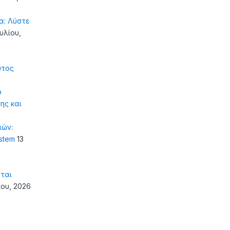
α: Λύστε
ουλίου,
υτος
ό
ης και
ιών:
ystem
13
ται
ίου, 2026