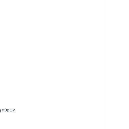
η πύρων