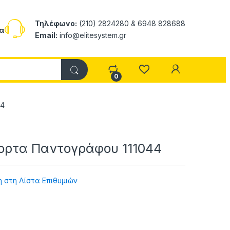
Τηλέφωνο:
(210) 2824280 & 6948 828688
α
Email:
info@elitesystem.gr
My Accoun
0
44
ορτα Παντογράφου 111044
 στη Λίστα Επιθυμιών