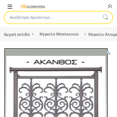
Skip to navigation
Skip to content
Open
Αναζήτηση για:
Αρχική σελίδα
Κάγκελα Μπαλκονιού
Κάγκελο Αλουμ