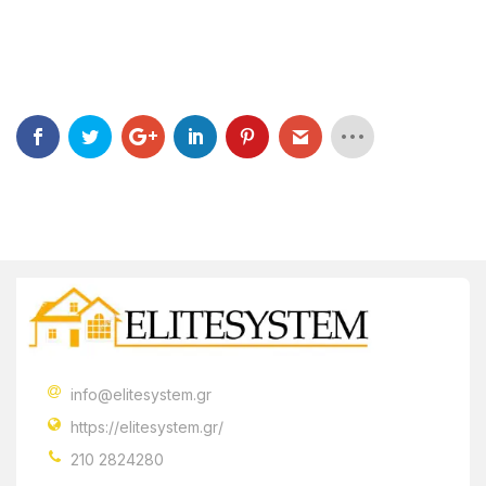
info@elitesystem.gr
https://elitesystem.gr/
210 2824280