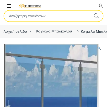
Skip to navigation
Skip to content
Open
Αναζήτηση για:
Αρχική σελίδα
Κάγκελα Μπαλκονιού
Κάγκελο Μπαλκο