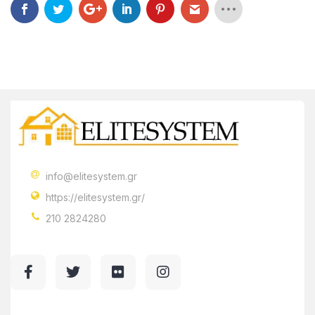
info@elitesystem.gr
https://elitesystem.gr/
210 2824280