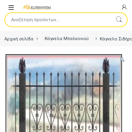
Skip to navigation
Skip to content
Open
Αναζήτηση για:
Αρχική σελίδα
Κάγκελα Μπαλκονιού
Κάγκελο Σιδήρ