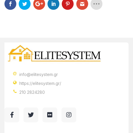
info@elitesystem.gr
https://elitesystem.gr/
210 2824280