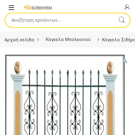
Skip to navigation
Skip to content
Open
Αναζήτηση για:
Αρχική σελίδα
Κάγκελα Μπαλκονιού
Κάγκελο Σιδήρ