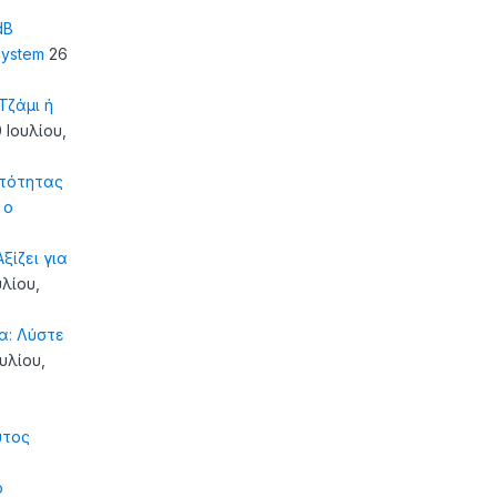
dB
system
26
ζάμι ή
 Ιουλίου,
τότητας
 ο
ξίζει για
υλίου,
α: Λύστε
ουλίου,
υτος
ό