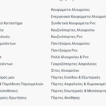
Κουφώματα Αλουμινίου
Ενεργειακά Κουφώματα Αλουμινί
κό Κατάστημα
Συνθετικά Κουφώματα Pvc
έα
Κουζινόπορτες Αλουμινίου
υλειές
Κουζινόπορτες Pvc
Προϊόντων
Παντζούρια Αλουμινίου
α
Παντζούρια Pvc
α
Ρολά Αλουμινίου & Pvc
οϊόντων
Γκαραζόπορτες Ασφαλείας
Σίτες Αλουμινίου
σμός μου
Πόρτες Εισόδου & Εξωτερικές
& Παράδοση Παραγγελιών
Πόρτες Ασφαλείας & Θωρακισμέ
οϋποθέσεις
Πόρτες Εσωτερικές & Μεσόπορτ
ορίες-Ερωτήσεις
Πόρτες Αποθήκης