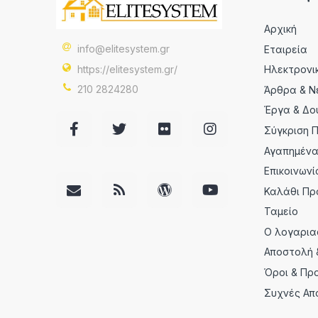
Αρχική
info@elitesystem.gr
Εταιρεία
https://elitesystem.gr/
Ηλεκτρονι
210 2824280
Άρθρα & Ν
Έργα & Δο
Σύγκριση 
Αγαπημέν
Επικοινωνί
Καλάθι Πρ
Ταμείο
Ο λογαρια
Αποστολή 
Όροι & Πρ
Συχνές Απ