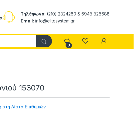
Τηλέφωνο:
(210) 2824280 & 6948 828688
α
Email:
info@elitesystem.gr
My Accoun
0
νιού 153070
 στη Λίστα Επιθυμιών