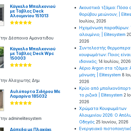
Κάγκελο Μπαλκονιού
Ακουστικά τζάμια: Πόσα 
με Τάβλες Deck
θορύβου μειώνουν; | Elite
Αλουμινίου 151013
Ιουλίου, 2026
Ηχομόνωση παραθύρων: Τ
Βαθμολογήθ
ηκε με
5
αλουμίνιο; | Elitesystem
20
από 5
/την Δέσποινα Αμανατιδου
2026
Συντελεστής θερμοπερα
Κάγκελο Μπαλκονιού
με Τάβλες Deck Wpc
κουφωμάτων: Ποιος είναι
150003
ιδανικός;
14 Ιουλίου, 2026
Αέριο Argon στα τζάμια: Α
Βαθμολογήθ
μόνωση; | Elitesystem
8 Ιο
ηκε με
5
από 5
/την Αλαχιωτης Δημ
2026
Κρύο από μπαλκονόπορτ
Αυλόπορτα Σιδήρου Με
το ριζικά | Elitesystem
2 Ι
Λαμαρίνα 185032
2026
Χρώματα Κουφωμάτων
Βαθμολογήθ
ηκε με
5
Αλουμινίου 2026: Ο Απόλ
από 5
την adminelitesystem
Οδηγός
25 Ιουνίου, 2026
Ενεργειακό πιστοποιητικ
Δάπεδα με Πλακάκι