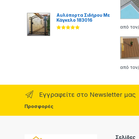
Βαθμολογήθ
ηκε με
5.00
από 5
Αυλόπορτα Σιδήρου Με
Κάγκελο 183016
από τον/
Βαθμολογήθ
ηκε με
5.00
από 5
από τον/
Εγγραφείτε στο Newsletter μας
Προσφορές
Σελίδες