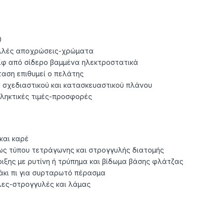
0
ολλές αποχρώσεις-χρώματα
ίφ από σίδερο βαμμένα ηλεκτροστατικά
αση επιθυμεί ο πελάτης
 σχεδιαστικού και κατασκευαστικού πλάνου
ληκτικές τιμές-προσφορές
και καρέ
ως τύπου τετράγωνης και στρογγυλής διατομής
ιξης με ρυτίνη ή τρύπημα και βίδωμα βάσης φλάτζας
άκι πι για συρταρωτό πέρασμα
ες-στρογγυλές και λάμας