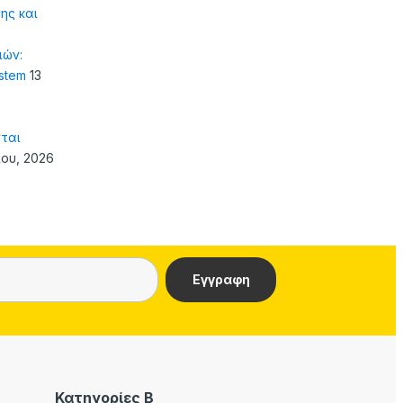
ης και
ιών:
ystem
13
ται
ίου, 2026
Κατηγορίες Β