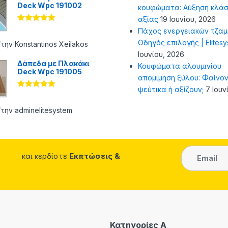
Deck Wpc 191002
κουφώματα: Αύξηση κλάσ
αξίας
19 Ιουνίου, 2026
Βαθμολογήθ
Πάχος ενεργειακών τζαμ
ηκε με
5
Οδηγός επιλογής | Elites
από 5
την Konstantinos Xeilakos
Ιουνίου, 2026
Δάπεδα με Πλακάκι
Κουφώματα αλουμινίου
Deck Wpc 191005
απομίμηση ξύλου: Φαίνον
ψεύτικα ή αξίζουν;
7 Ιουν
Βαθμολογήθ
ηκε με
5
από 5
την adminelitesystem
και κερδίστε
Εκπτώσεις &
Κατηγορίες A