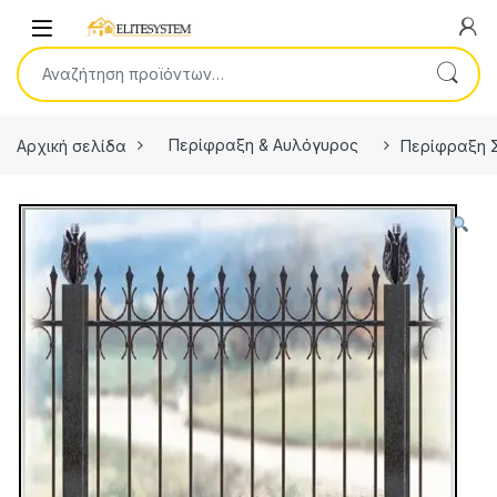
Skip to navigation
Skip to content
Open
Αναζήτηση για:
Αρχική σελίδα
Περίφραξη & Αυλόγυρος
Περίφραξη 