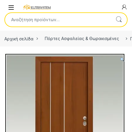
Skip to navigation
Skip to content
Open
Αναζήτηση για:
Αρχική σελίδα
Πόρτες Ασφαλείας & Θωρακισμένες