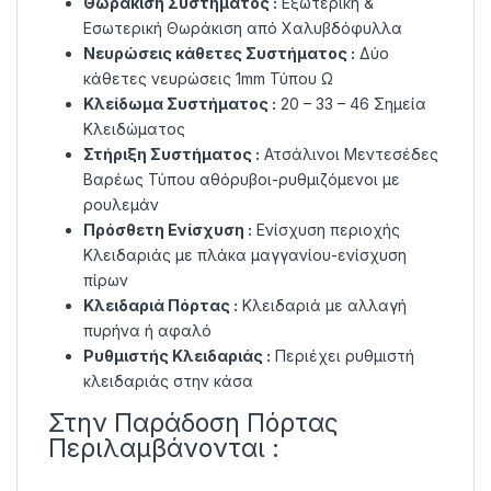
Θωράκιση Συστήματος :
Εξωτερική &
Εσωτερική Θωράκιση από Χαλυβδόφυλλα
Νευρώσεις κάθετες Συστήματος :
Δύο
κάθετες νευρώσεις 1mm Τύπου Ω
Κλείδωμα Συστήματος :
20 – 33 – 46 Σημεία
Κλειδώματος
Στήριξη Συστήματος :
Ατσάλινοι Μεντεσέδες
Βαρέως Τύπου αθόρυβοι-ρυθμιζόμενοι με
ρουλεμάν
Πρόσθετη Ενίσχυση :
Ενίσχυση περιοχής
Κλειδαριάς με πλάκα μαγγανίου-ενίσχυση
πίρων
Κλειδαριά Πόρτας :
Κλειδαριά με αλλαγή
πυρήνα ή αφαλό
Ρυθμιστής Κλειδαριάς :
Περιέχει ρυθμιστή
κλειδαριάς στην κάσα
Στην Παράδοση Πόρτας
Περιλαμβάνονται :