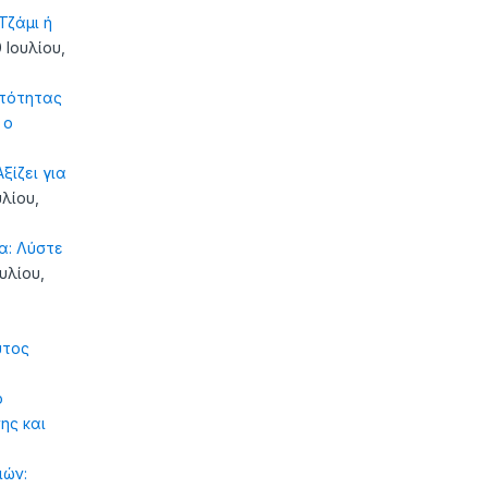
ζάμι ή
 Ιουλίου,
τότητας
 ο
ξίζει για
υλίου,
α: Λύστε
ουλίου,
υτος
ό
ης και
ιών: