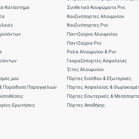
κό Κατάστημα
Συνθετικά Κουφώματα Pvc
έα
Κουζινόπορτες Αλουμινίου
υλειές
Κουζινόπορτες Pvc
Προϊόντων
Παντζούρια Αλουμινίου
α
Παντζούρια Pvc
α
Ρολά Αλουμινίου & Pvc
οϊόντων
Γκαραζόπορτες Ασφαλείας
Σίτες Αλουμινίου
σμός μου
Πόρτες Εισόδου & Εξωτερικές
& Παράδοση Παραγγελιών
Πόρτες Ασφαλείας & Θωρακισμέ
οϋποθέσεις
Πόρτες Εσωτερικές & Μεσόπορτ
ορίες-Ερωτήσεις
Πόρτες Αποθήκης