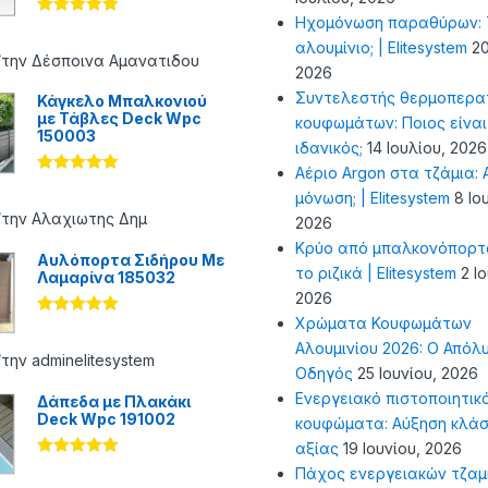
Ηχομόνωση παραθύρων: Τ
Βαθμολογήθ
ηκε με
5
αλουμίνιο; | Elitesystem
20
από 5
/την Δέσποινα Αμανατιδου
2026
Συντελεστής θερμοπερα
Κάγκελο Μπαλκονιού
με Τάβλες Deck Wpc
κουφωμάτων: Ποιος είναι
150003
ιδανικός;
14 Ιουλίου, 2026
Αέριο Argon στα τζάμια: Α
Βαθμολογήθ
μόνωση; | Elitesystem
8 Ιο
ηκε με
5
από 5
/την Αλαχιωτης Δημ
2026
Κρύο από μπαλκονόπορτ
Αυλόπορτα Σιδήρου Με
το ριζικά | Elitesystem
2 Ι
Λαμαρίνα 185032
2026
Χρώματα Κουφωμάτων
Βαθμολογήθ
ηκε με
5
Αλουμινίου 2026: Ο Απόλ
από 5
την adminelitesystem
Οδηγός
25 Ιουνίου, 2026
Ενεργειακό πιστοποιητικ
Δάπεδα με Πλακάκι
Deck Wpc 191002
κουφώματα: Αύξηση κλάσ
αξίας
19 Ιουνίου, 2026
Βαθμολογήθ
Πάχος ενεργειακών τζαμ
ηκε με
5