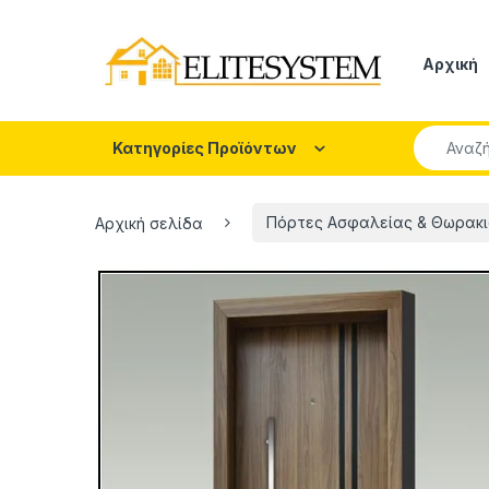
Skip to navigation
Skip to content
Αρχική
Search fo
Κατηγορίες Προϊόντων
Αρχική σελίδα
Πόρτες Ασφαλείας & Θωρακι