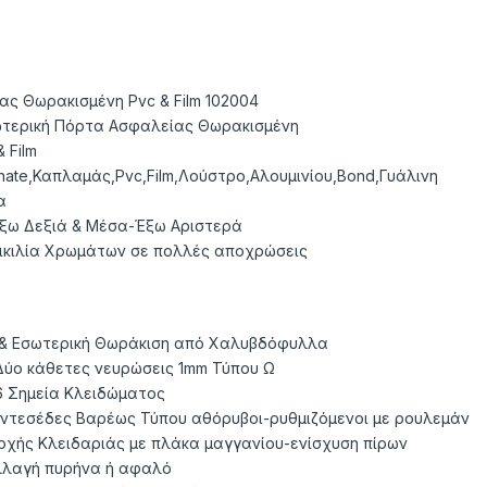
ς Θωρακισμένη Pvc & Film 102004
ωτερική Πόρτα Ασφαλείας Θωρακισμένη
 Film
nate,Καπλαμάς,Pvc,Film,Λούστρο,Αλουμινίου,Bond,Γυάλινη
α
ω Δεξιά & Μέσα-Έξω Αριστερά
ικιλία Χρωμάτων σε πολλές αποχρώσεις
 & Εσωτερική Θωράκιση από Χαλυβδόφυλλα
ύο κάθετες νευρώσεις 1mm Τύπου Ω
46 Σημεία Κλειδώματος
ντεσέδες Βαρέως Τύπου αθόρυβοι-ρυθμιζόμενοι με ρουλεμάν
οχής Κλειδαριάς με πλάκα μαγγανίου-ενίσχυση πίρων
λλαγή πυρήνα ή αφαλό