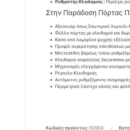
Ρυθμιστής Κλειδαριάς :
Περιέχει ρυ
Στην Παράδοση Πόρτας Π
Αξεσουάρ όπως Εσωτερικό Χερούλι-
Φύλλο πόρτας με κλειδαριά και θωρ
Κάσα από λαμαρίνα ψυχρής εξέλαση
Προφίλ συγκράτησης επενδύσεων μ
Μεντεσέδες βαρέως τύπου ρυθμιζόμ
Κλειδαριά ασφαλείας Securemme με 
Μηχανισμός ελεγχόμενου ανοίγματος
Ρέγουλο Κλειδαριάς
Αυτόματος ρυθμιζόμενος ανεμοφρά
Περιμετρικό λάστιχο κάσας και φύλ
Κωδικός προϊόντος:
102004
Κατη