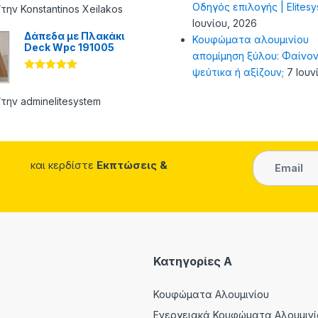
Οδηγός επιλογής | Elites
από 5
την Konstantinos Xeilakos
Ιουνίου, 2026
Δάπεδα με Πλακάκι
Κουφώματα αλουμινίου
Deck Wpc 191005
απομίμηση ξύλου: Φαίνον
ψεύτικα ή αξίζουν;
7 Ιουν
Βαθμολογήθ
ηκε με
5
από 5
την adminelitesystem
και κερδίστε
Εκπτώσεις &
Κατηγορίες A
Κουφώματα Αλουμινίου
Ενεργειακά Κουφώματα Αλουμινί