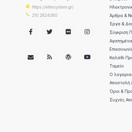
https://elitesystem.gr/
Ηλεκτρονι
210 2824280
Άρθρα & Ν
Έργα & Δο
Σύγκριση 
Αγαπημέν
Επικοινωνί
Καλάθι Πρ
Ταμείο
Ο λογαρια
Αποστολή 
Όροι & Πρ
Συχνές Απ