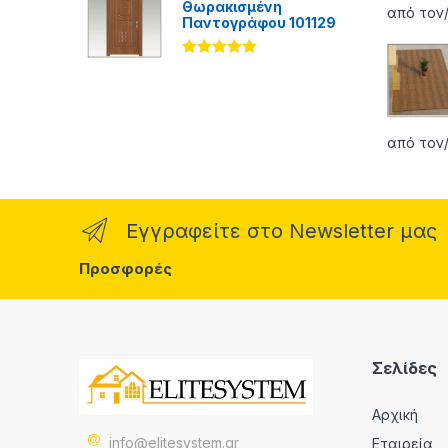
Θωρακισμένη
από τον/
Παντογράφου 101129
Βαθμολογήθ
ηκε με
5.00
από 5
από τον/
Εγγραφείτε στο Newsletter μας
Προσφορές
Σελίδες
Αρχική
info@elitesystem.gr
Εταιρεία