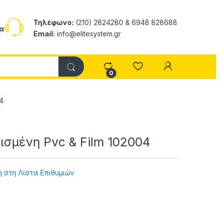
Τηλέφωνο:
(210) 2824280 & 6948 828688
α
Email:
info@elitesystem.gr
My Accoun
0
4
σμένη Pvc & Film 102004
 στη Λίστα Επιθυμιών