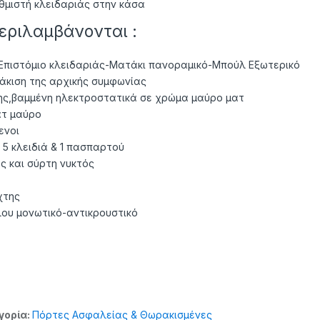
θμιστή κλειδαριάς στην κάσα
εριλαμβάνονται :
Επιστόμιο κλειδαριάς-Ματάκι πανοραμικό-Μπούλ Εξωτερικό
άκιση της αρχικής συμφωνίας
ς,βαμμένη ηλεκτροστατικά σε χρώμα μαύρο ματ
ατ μαύρο
ενοι
5 κλειδιά & 1 πασπαρτού
 και σύρτη νυκτός
χτης
λου μονωτικό-αντικρουστικό
γορία:
Πόρτες Ασφαλείας & Θωρακισμένες