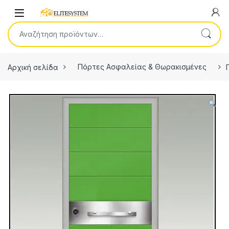
Skip to navigation
Skip to content
Open
Αναζήτηση για:
Αρχική σελίδα
Πόρτες Ασφαλείας & Θωρακισμένες