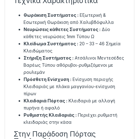
Τεχνικά Χαρακτηριστικά
Θωράκιση Συστήματος :
Εξωτερική &
Εσωτερική Θωράκιση από Χαλυβδόφυλλα
Νευρώσεις κάθετες Συστήματος :
Δύο
κάθετες νευρώσεις 1mm Τύπου Ω
Κλείδωμα Συστήματος :
20 – 33 – 46 Σημεία
Κλειδώματος
Στήριξη Συστήματος :
Ατσάλινοι Μεντεσέδες
Βαρέως Τύπου αθόρυβοι-ρυθμιζόμενοι με
ρουλεμάν
Πρόσθετη Ενίσχυση :
Ενίσχυση περιοχής
Κλειδαριάς με πλάκα μαγγανίου-ενίσχυση
πίρων
Κλειδαριά Πόρτας :
Κλειδαριά με αλλαγή
πυρήνα ή αφαλό
Ρυθμιστής Κλειδαριάς :
Περιέχει ρυθμιστή
κλειδαριάς στην κάσα
Στην Παράδοση Πόρτας