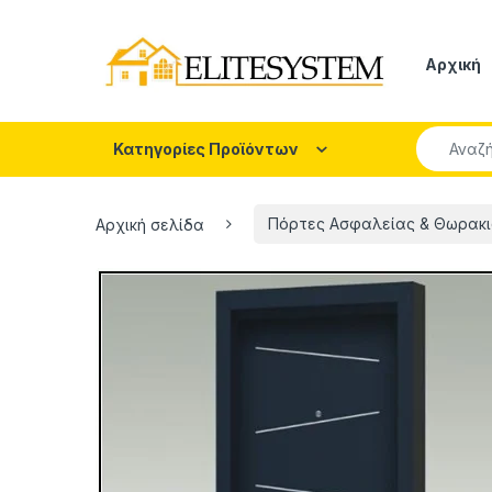
Skip to navigation
Skip to content
Αρχική
Search fo
Κατηγορίες Προϊόντων
Αρχική σελίδα
Πόρτες Ασφαλείας & Θωρακι