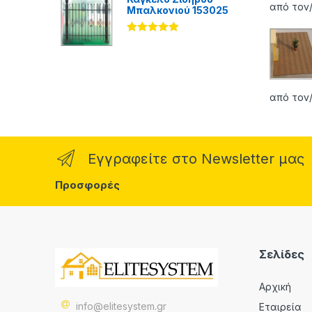
από τον/
Μπαλκονιού 153025
Βαθμολογήθ
ηκε με
5.00
από 5
από τον/
Εγγραφείτε στο Newsletter μας
Προσφορές
Σελίδες
Αρχική
info@elitesystem.gr
Εταιρεία