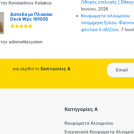
Οδηγός επιλογής | Elites
από 5
την Konstantinos Xeilakos
Ιουνίου, 2026
Δάπεδα με Πλακάκι
Κουφώματα αλουμινίου
Deck Wpc 191005
απομίμηση ξύλου: Φαίνον
ψεύτικα ή αξίζουν;
7 Ιουν
Βαθμολογήθ
ηκε με
5
από 5
την adminelitesystem
και κερδίστε
Εκπτώσεις &
Κατηγορίες A
Κουφώματα Αλουμινίου
Ενεργειακά Κουφώματα Αλουμινί