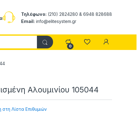
Τηλέφωνο:
(210) 2824280 & 6948 828688
α
Email:
info@elitesystem.gr
My Accoun
0
044
σμένη Αλουμινίου 105044
 στη Λίστα Επιθυμιών