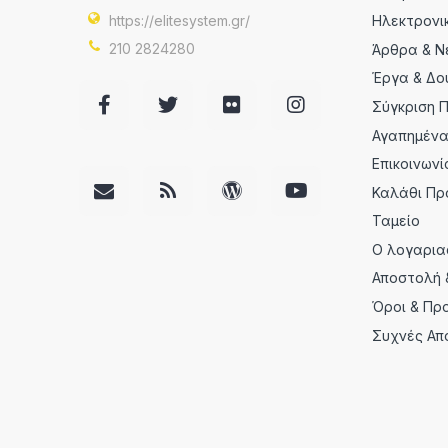
https://elitesystem.gr/
Ηλεκτρονι
210 2824280
Άρθρα & Ν
Έργα & Δο
Σύγκριση 
Αγαπημέν
Επικοινωνί
Καλάθι Πρ
Ταμείο
Ο λογαρια
Αποστολή 
Όροι & Πρ
Συχνές Απ