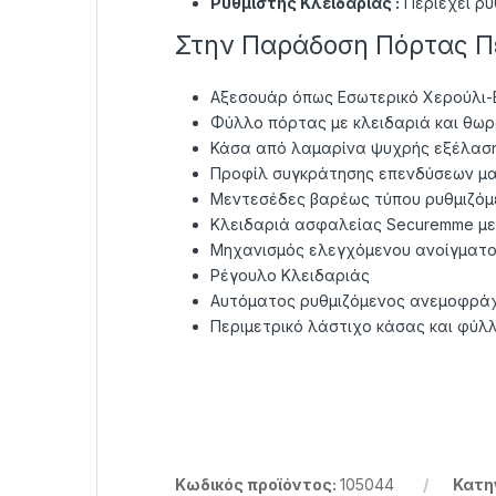
Ρυθμιστής Κλειδαριάς :
Περιέχει ρυ
Στην Παράδοση Πόρτας Π
Αξεσουάρ όπως Εσωτερικό Χερούλι-
Φύλλο πόρτας με κλειδαριά και θωρ
Κάσα από λαμαρίνα ψυχρής εξέλαση
Προφίλ συγκράτησης επενδύσεων μ
Μεντεσέδες βαρέως τύπου ρυθμιζόμ
Κλειδαριά ασφαλείας Securemme με 
Μηχανισμός ελεγχόμενου ανοίγματος
Ρέγουλο Κλειδαριάς
Αυτόματος ρυθμιζόμενος ανεμοφρά
Περιμετρικό λάστιχο κάσας και φύλ
Κωδικός προϊόντος:
105044
Κατη