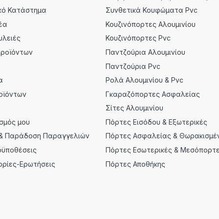
κό Κατάστημα
Συνθετικά Κουφώματα Pvc
έα
Κουζινόπορτες Αλουμινίου
υλειές
Κουζινόπορτες Pvc
Προϊόντων
Παντζούρια Αλουμινίου
α
Παντζούρια Pvc
α
Ρολά Αλουμινίου & Pvc
οϊόντων
Γκαραζόπορτες Ασφαλείας
Σίτες Αλουμινίου
σμός μου
Πόρτες Εισόδου & Εξωτερικές
& Παράδοση Παραγγελιών
Πόρτες Ασφαλείας & Θωρακισμέ
οϋποθέσεις
Πόρτες Εσωτερικές & Μεσόπορτ
ορίες-Ερωτήσεις
Πόρτες Αποθήκης