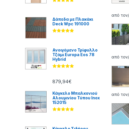
Βαθμολογήθ
ηκε με
5.00
από 5
από τον
Δάπεδα με Πλακάκι
Deck Wpc 191000
Βαθμολογήθ
ηκε με
5.00
από 5
Ανοιγόμενο Τρίφυλλο
Τζάμι Europa Eos 78
από τον
Hybrid
Βαθμολογήθ
ηκε με
5.00
από 5
879,94
€
Κάγκελο Μπαλκονιού
από τον/
Αλουμινίου Τύπου Inox
152015
Βαθμολογήθ
ηκε με
5.00
από 5
Κάγκελο Σιδήρου