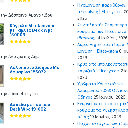
Ηχομόνωση παραθύρων: Τ
Βαθμολογήθ
ηκε με
5
αλουμίνιο; | Elitesystem
20
από 5
/την Δέσποινα Αμανατιδου
2026
Συντελεστής θερμοπερα
Κάγκελο Μπαλκονιού
με Τάβλες Deck Wpc
κουφωμάτων: Ποιος είναι
150003
ιδανικός;
14 Ιουλίου, 2026
Αέριο Argon στα τζάμια: Α
Βαθμολογήθ
μόνωση; | Elitesystem
8 Ιο
ηκε με
5
από 5
/την Αλαχιωτης Δημ
2026
Κρύο από μπαλκονόπορτ
Αυλόπορτα Σιδήρου Με
το ριζικά | Elitesystem
2 Ι
Λαμαρίνα 185032
2026
Χρώματα Κουφωμάτων
Βαθμολογήθ
ηκε με
5
Αλουμινίου 2026: Ο Απόλ
από 5
την adminelitesystem
Οδηγός
25 Ιουνίου, 2026
Ενεργειακό πιστοποιητικ
Δάπεδα με Πλακάκι
Deck Wpc 191002
κουφώματα: Αύξηση κλάσ
αξίας
19 Ιουνίου, 2026
Βαθμολογήθ
Πάχος ενεργειακών τζαμ
ηκε με
5