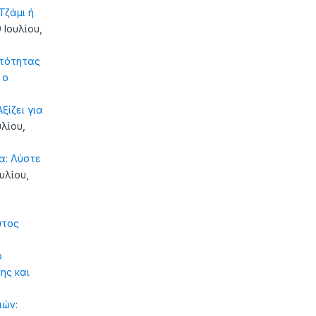
ζάμι ή
 Ιουλίου,
τότητας
 ο
ξίζει για
υλίου,
α: Λύστε
ουλίου,
υτος
ό
ης και
ιών: