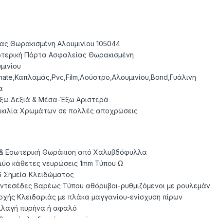
ς Θωρακισμένη Αλουμινίου 105044
ωτερική Πόρτα Ασφαλείας Θωρακισμένη
μινίου
nate,Καπλαμάς,Pvc,Film,Λούστρο,Αλουμινίου,Bond,Γυάλινη
α
ω Δεξιά & Μέσα-Έξω Αριστερά
ικιλία Χρωμάτων σε πολλές αποχρώσεις
 & Εσωτερική Θωράκιση από Χαλυβδόφυλλα
ύο κάθετες νευρώσεις 1mm Τύπου Ω
46 Σημεία Κλειδώματος
ντεσέδες Βαρέως Τύπου αθόρυβοι-ρυθμιζόμενοι με ρουλεμάν
οχής Κλειδαριάς με πλάκα μαγγανίου-ενίσχυση πίρων
λλαγή πυρήνα ή αφαλό