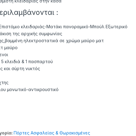
θμιστή κλειδαριάς στην κάσα
εριλαμβάνονται :
Επιστόμιο κλειδαριάς-Ματάκι πανοραμικό-Μπούλ Εξωτερικό
άκιση της αρχικής συμφωνίας
ς,βαμμένη ηλεκτροστατικά σε χρώμα μαύρο ματ
ατ μαύρο
ενοι
5 κλειδιά & 1 πασπαρτού
 και σύρτη νυκτός
χτης
λου μονωτικό-αντικρουστικό
γορία:
Πόρτες Ασφαλείας & Θωρακισμένες