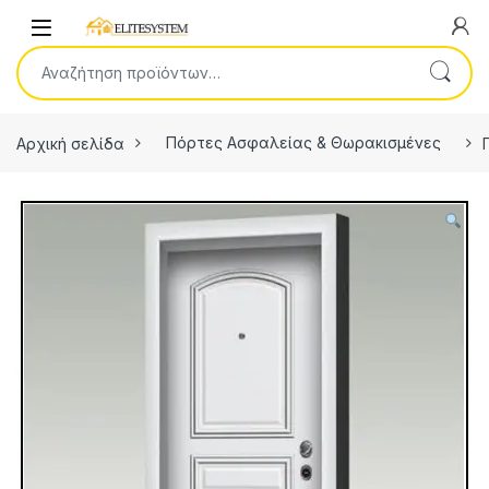
Skip to navigation
Skip to content
Open
Αναζήτηση για:
Αρχική σελίδα
Πόρτες Ασφαλείας & Θωρακισμένες