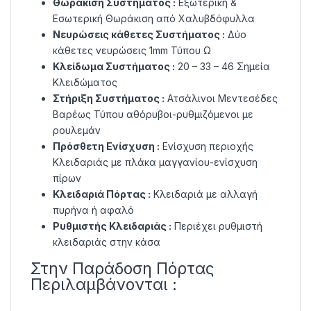
Θωράκιση Συστήματος :
Εξωτερική &
Εσωτερική Θωράκιση από Χαλυβδόφυλλα
Νευρώσεις κάθετες Συστήματος :
Δύο
κάθετες νευρώσεις 1mm Τύπου Ω
Κλείδωμα Συστήματος :
20 – 33 – 46 Σημεία
Κλειδώματος
Στήριξη Συστήματος :
Ατσάλινοι Μεντεσέδες
Βαρέως Τύπου αθόρυβοι-ρυθμιζόμενοι με
ρουλεμάν
Πρόσθετη Ενίσχυση :
Ενίσχυση περιοχής
Κλειδαριάς με πλάκα μαγγανίου-ενίσχυση
πίρων
Κλειδαριά Πόρτας :
Κλειδαριά με αλλαγή
πυρήνα ή αφαλό
Ρυθμιστής Κλειδαριάς :
Περιέχει ρυθμιστή
κλειδαριάς στην κάσα
Στην Παράδοση Πόρτας
Περιλαμβάνονται :