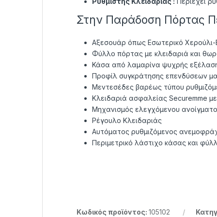
Ρυθμιστής Κλειδαριάς :
Περιέχει ρυ
Στην Παράδοση Πόρτας Π
Αξεσουάρ όπως Εσωτερικό Χερούλι-
Φύλλο πόρτας με κλειδαριά και θωρ
Κάσα από λαμαρίνα ψυχρής εξέλαση
Προφίλ συγκράτησης επενδύσεων μ
Μεντεσέδες βαρέως τύπου ρυθμιζόμ
Κλειδαριά ασφαλείας Securemme με 
Μηχανισμός ελεγχόμενου ανοίγματος
Ρέγουλο Κλειδαριάς
Αυτόματος ρυθμιζόμενος ανεμοφρά
Περιμετρικό λάστιχο κάσας και φύλ
Κωδικός προϊόντος:
105102
Κατηγ