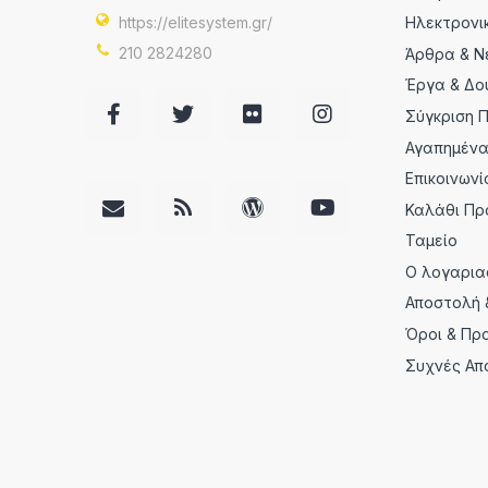
https://elitesystem.gr/
Ηλεκτρονι
210 2824280
Άρθρα & Ν
Έργα & Δο
Σύγκριση 
Αγαπημέν
Επικοινωνί
Καλάθι Πρ
Ταμείο
Ο λογαρια
Αποστολή 
Όροι & Πρ
Συχνές Απ