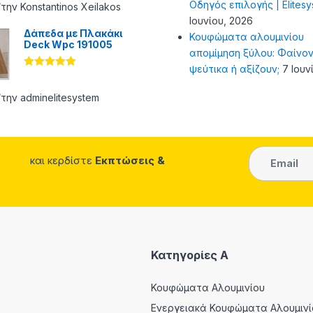
Οδηγός επιλογής | Elites
από 5
την Konstantinos Xeilakos
Ιουνίου, 2026
Δάπεδα με Πλακάκι
Κουφώματα αλουμινίου
Deck Wpc 191005
απομίμηση ξύλου: Φαίνον
ψεύτικα ή αξίζουν;
7 Ιουν
Βαθμολογήθ
ηκε με
5
από 5
την adminelitesystem
και κερδίστε
Εκπτώσεις &
Κατηγορίες A
Κουφώματα Αλουμινίου
Ενεργειακά Κουφώματα Αλουμινί