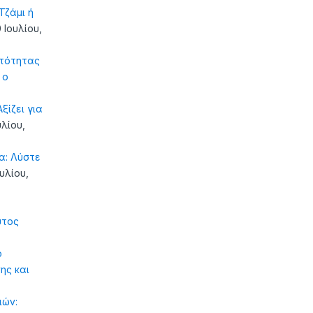
ζάμι ή
 Ιουλίου,
τότητας
 ο
ξίζει για
υλίου,
α: Λύστε
ουλίου,
υτος
ό
ης και
ιών: