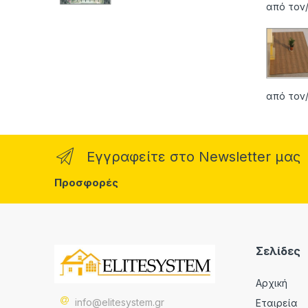
Βαθμολογήθ
από τον/
ηκε με
5.00
από 5
από τον/
Εγγραφείτε στο Newsletter μας
Προσφορές
Σελίδες
Αρχική
info@elitesystem.gr
Εταιρεία