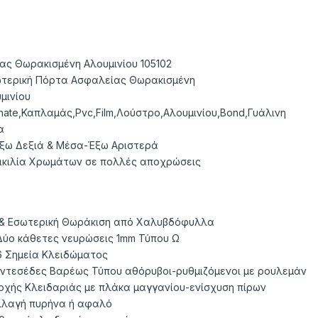
ς Θωρακισμένη Αλουμινίου 105102
ωτερική Πόρτα Ασφαλείας Θωρακισμένη
μινίου
nate,Καπλαμάς,Pvc,Film,Λούστρο,Αλουμινίου,Bond,Γυάλινη
α
ω Δεξιά & Μέσα-Έξω Αριστερά
ικιλία Χρωμάτων σε πολλές αποχρώσεις
 & Εσωτερική Θωράκιση από Χαλυβδόφυλλα
ύο κάθετες νευρώσεις 1mm Τύπου Ω
46 Σημεία Κλειδώματος
ντεσέδες Βαρέως Τύπου αθόρυβοι-ρυθμιζόμενοι με ρουλεμάν
οχής Κλειδαριάς με πλάκα μαγγανίου-ενίσχυση πίρων
λλαγή πυρήνα ή αφαλό