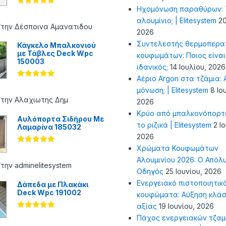
Ηχομόνωση παραθύρων: Τ
Βαθμολογήθ
ηκε με
5
αλουμίνιο; | Elitesystem
20
από 5
/την Δέσποινα Αμανατιδου
2026
Συντελεστής θερμοπερα
Κάγκελο Μπαλκονιού
με Τάβλες Deck Wpc
κουφωμάτων: Ποιος είναι
150003
ιδανικός;
14 Ιουλίου, 2026
Αέριο Argon στα τζάμια: Α
Βαθμολογήθ
μόνωση; | Elitesystem
8 Ιο
ηκε με
5
από 5
/την Αλαχιωτης Δημ
2026
Κρύο από μπαλκονόπορτ
Αυλόπορτα Σιδήρου Με
το ριζικά | Elitesystem
2 Ι
Λαμαρίνα 185032
2026
Χρώματα Κουφωμάτων
Βαθμολογήθ
ηκε με
5
Αλουμινίου 2026: Ο Απόλ
από 5
την adminelitesystem
Οδηγός
25 Ιουνίου, 2026
Ενεργειακό πιστοποιητικ
Δάπεδα με Πλακάκι
Deck Wpc 191002
κουφώματα: Αύξηση κλάσ
αξίας
19 Ιουνίου, 2026
Βαθμολογήθ
Πάχος ενεργειακών τζαμ
ηκε με
5