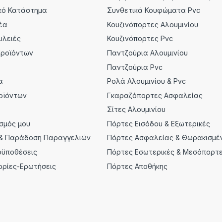
κό Κατάστημα
Συνθετικά Κουφώματα Pvc
έα
Κουζινόπορτες Αλουμινίου
υλειές
Κουζινόπορτες Pvc
Προϊόντων
Παντζούρια Αλουμινίου
α
Παντζούρια Pvc
α
Ρολά Αλουμινίου & Pvc
οϊόντων
Γκαραζόπορτες Ασφαλείας
Σίτες Αλουμινίου
σμός μου
Πόρτες Εισόδου & Εξωτερικές
& Παράδοση Παραγγελιών
Πόρτες Ασφαλείας & Θωρακισμέ
οϋποθέσεις
Πόρτες Εσωτερικές & Μεσόπορτ
ορίες-Ερωτήσεις
Πόρτες Αποθήκης