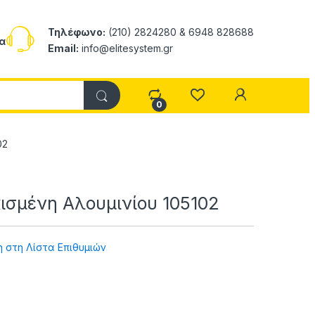
Τηλέφωνο:
(210) 2824280 & 6948 828688
α
Email:
info@elitesystem.gr
My Accoun
0
02
σμένη Αλουμινίου 105102
 στη Λίστα Επιθυμιών