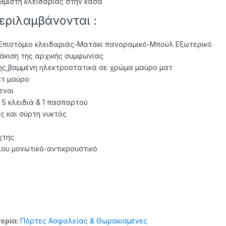
θμιστή κλειδαριάς στην κάσα
εριλαμβάνονται :
Επιστόμιο κλειδαριάς-Ματάκι πανοραμικό-Μπούλ Εξωτερικό
άκιση της αρχικής συμφωνίας
ς,βαμμένη ηλεκτροστατικά σε χρώμα μαύρο ματ
ατ μαύρο
ενοι
5 κλειδιά & 1 πασπαρτού
 και σύρτη νυκτός
χτης
λου μονωτικό-αντικρουστικό
ορία:
Πόρτες Ασφαλείας & Θωρακισμένες