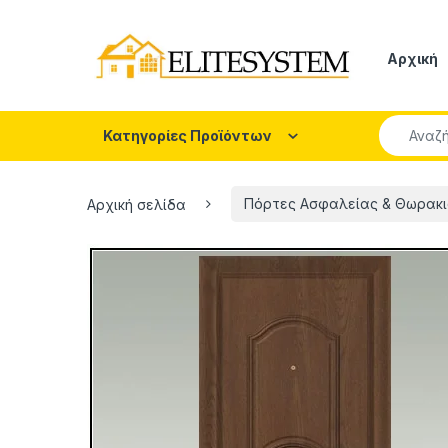
Skip to navigation
Skip to content
Αρχική
Search fo
Κατηγορίες Προϊόντων
Αρχική σελίδα
Πόρτες Ασφαλείας & Θωρακι