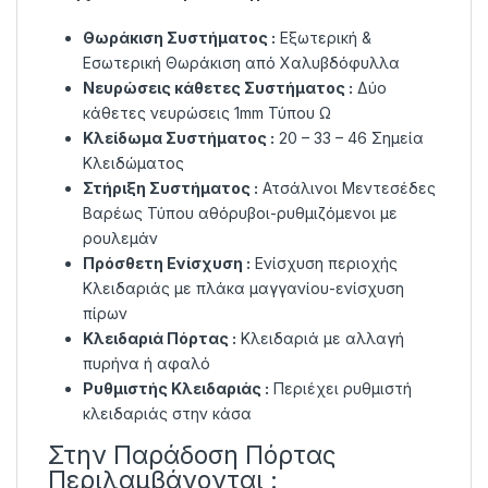
Θωράκιση Συστήματος :
Εξωτερική &
Εσωτερική Θωράκιση από Χαλυβδόφυλλα
Νευρώσεις κάθετες Συστήματος :
Δύο
κάθετες νευρώσεις 1mm Τύπου Ω
Κλείδωμα Συστήματος :
20 – 33 – 46 Σημεία
Κλειδώματος
Στήριξη Συστήματος :
Ατσάλινοι Μεντεσέδες
Βαρέως Τύπου αθόρυβοι-ρυθμιζόμενοι με
ρουλεμάν
Πρόσθετη Ενίσχυση :
Ενίσχυση περιοχής
Κλειδαριάς με πλάκα μαγγανίου-ενίσχυση
πίρων
Κλειδαριά Πόρτας :
Κλειδαριά με αλλαγή
πυρήνα ή αφαλό
Ρυθμιστής Κλειδαριάς :
Περιέχει ρυθμιστή
κλειδαριάς στην κάσα
Στην Παράδοση Πόρτας
Περιλαμβάνονται :