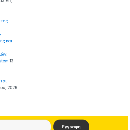
ουλίου,
υτος
ό
ης και
ιών:
ystem
13
ται
ίου, 2026