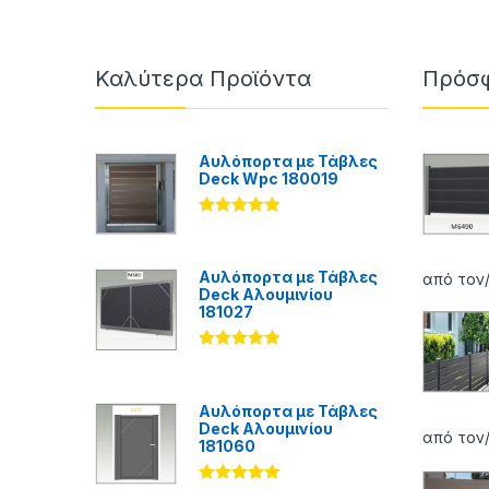
Καλύτερα Προϊόντα
Πρόσφ
Αυλόπορτα με Τάβλες
Deck Wpc 180019
Βαθμολογήθ
ηκε με
5.00
από 5
Αυλόπορτα με Τάβλες
από τον
Deck Αλουμινίου
181027
Βαθμολογήθ
ηκε με
5.00
από 5
Αυλόπορτα με Τάβλες
Deck Αλουμινίου
από τον
181060