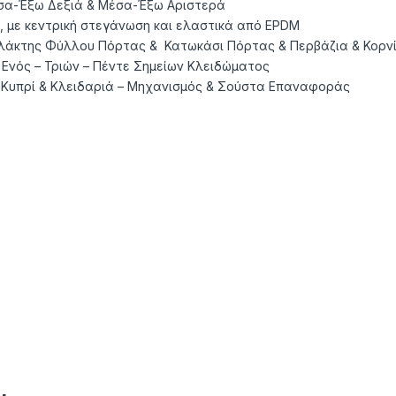
σα-Έξω Δεξιά & Μέσα-Έξω Αριστερά
, µε κεντρική στεγάνωση και ελαστικά από EPDM
άκτης Φύλλου Πόρτας & Κατωκάσι Πόρτας & Περβάζια & Κορνί
Ενός – Τριών – Πέντε Σημείων Κλειδώματος
 Κυπρί & Κλειδαριά – Μηχανισμός & Σούστα Επαναφοράς