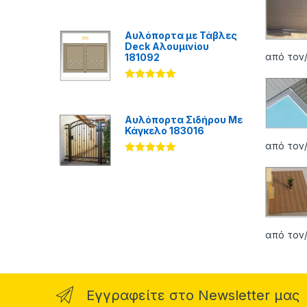
Βαθμολογήθ
ηκε με
5.00
από 5
Αυλόπορτα με Τάβλες
Deck Αλουμινίου
από τον/
181092
Βαθμολογήθ
ηκε με
5.00
από 5
Αυλόπορτα Σιδήρου Με
Κάγκελο 183016
από τον/
Βαθμολογήθ
ηκε με
5.00
από 5
από τον/
Εγγραφείτε στο Newsletter μας