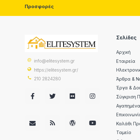
Προσφορές
Σελίδες
Αρχική
info@elitesystem.gr
Εταιρεία
https://elitesystem.gr/
Ηλεκτρονι
210 2824280
Άρθρα & Ν
Έργα & Δο
Σύγκριση 
Αγαπημέν
Επικοινωνί
Καλάθι Πρ
Ταμείο