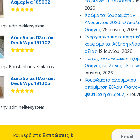
το ριζικά | Elitesystem
2 Ι
Λαμαρίνα 185032
2026
Χρώματα Κουφωμάτων
Βαθμολογήθ
ηκε με
5
Αλουμινίου 2026: Ο Απόλ
από 5
την adminelitesystem
Οδηγός
25 Ιουνίου, 2026
Ενεργειακό πιστοποιητικ
Δάπεδα με Πλακάκι
Deck Wpc 191002
κουφώματα: Αύξηση κλάσ
αξίας
19 Ιουνίου, 2026
Βαθμολογήθ
Πάχος ενεργειακών τζαμ
ηκε με
5
Οδηγός επιλογής | Elites
από 5
την Konstantinos Xeilakos
Ιουνίου, 2026
Δάπεδα με Πλακάκι
Κουφώματα αλουμινίου
Deck Wpc 191005
απομίμηση ξύλου: Φαίνον
ψεύτικα ή αξίζουν;
7 Ιουν
Βαθμολογήθ
ηκε με
5
από 5
την adminelitesystem
και κερδίστε
Εκπτώσεις &