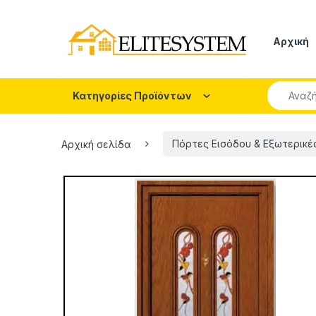
Skip to navigation
Skip to content
Αρχική
Search fo
Κατηγορίες Προϊόντων
Αρχική σελίδα
Πόρτες Εισόδου & Εξωτερικέ