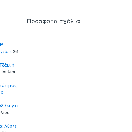
Πρόσφατα σχόλια
dB
system
26
ζάμι ή
 Ιουλίου,
τότητας
 ο
ξίζει για
υλίου,
α: Λύστε