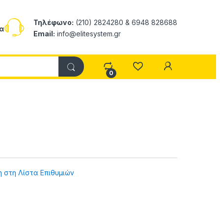
Τηλέφωνο:
(210) 2824280 & 6948 828688
α
Email:
info@elitesystem.gr
My Accoun
0
 στη Λίστα Επιθυμιών