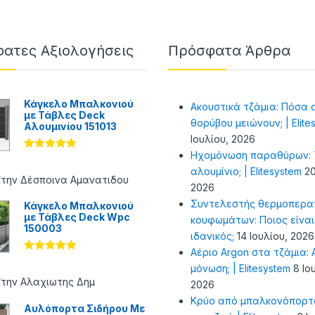
ατες Αξιολογήσεις
Πρόσφατα Άρθρα
Κάγκελο Μπαλκονιού
Ακουστικά τζάμια: Πόσα 
με Τάβλες Deck
θορύβου μειώνουν; | Elite
Αλουμινίου 151013
Ιουλίου, 2026
Ηχομόνωση παραθύρων: Τ
Βαθμολογήθ
ηκε με
5
αλουμίνιο; | Elitesystem
20
από 5
/την Δέσποινα Αμανατιδου
2026
Συντελεστής θερμοπερα
Κάγκελο Μπαλκονιού
με Τάβλες Deck Wpc
κουφωμάτων: Ποιος είναι
150003
ιδανικός;
14 Ιουλίου, 2026
Αέριο Argon στα τζάμια: Α
Βαθμολογήθ
μόνωση; | Elitesystem
8 Ιο
ηκε με
5
από 5
/την Αλαχιωτης Δημ
2026
Κρύο από μπαλκονόπορτ
Αυλόπορτα Σιδήρου Με