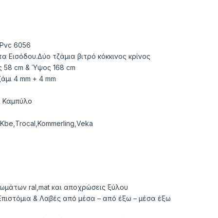
Pvc 6056
α Εισόδου.Δύο τζάμια βιτρό κόκκινος κρίνος
 58 cm & Ύψος 168 cm
ζάμι 4 mm + 4 mm
& Καμπύλο
Kbe,Trocal,Kommerling,Veka
ρωμάτων ral,mat και αποχρώσεις ξύλου
πιστόμια & Λαβές από μέσα – από έξω – μέσα έξω