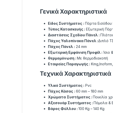
Γενικά Χαρακτηριστικά
Είδος Συστήματος :
Πόρτα Εισόδου 
Τύπος Κατασκευής :
Εξωτερική Πόρτ
Διαστάσεις
Σχεδίου Πάνελ :
Πλάτος
Πάχος Υαλοπίνακα Πάνελ :
Διπλό Τ
Πάχος Πάνελ :
24 mm
Εξωτερική Εμφάνιση Προφίλ :
Ίσιο 
Θερμομόνωση :
Με θερμοδιακοπή
Εταιρείες Παραγωγής :
Kmg,Inoform,
Τεχνικά Χαρακτηριστικά
Υλικό Συστήματος :
Pvc
Πάχος Κάσας
:
60 mm – 180 mm
Χρώματα
Συστήματος :
Ποικιλία χ
Αξεσουάρ Συστήματος :
Πόμολα & Ε
Βάρος Φύλλου :
100 Kg – 140 Kg