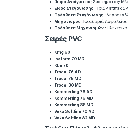
Φορά Ανοίγματος
Συστήματος
:
Μέ
Είδος Στεγάνωσης :
Τριών επιπέδων
Πρόσθετα Στεγάνωσης
:
Νεροσταλλ
Μηχανισμός :
Κλειδαριά Ασφαλείας 
Πρόσθετα Μηχανισμών :
Ηλεκτρικό
Σειρές PVC
Kmg 60
Inoform 70 MD
Kbe 70
Trocal 76 AD
Trocal 76 MD
Trocal 88 MD
Kommerling 76 AD
Kommerling 76 MD
Kommerling 88 MD
Veka Softline 70 AD
Veka Softline 82 MD