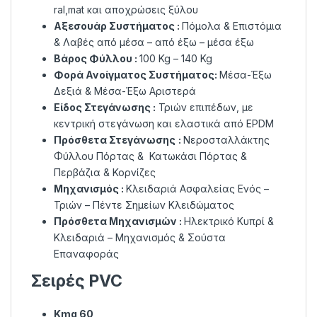
ral,mat και αποχρώσεις ξύλου
Αξεσουάρ Συστήματος :
Πόμολα & Επιστόμια
& Λαβές από μέσα – από έξω – μέσα έξω
Βάρος Φύλλου :
100 Kg – 140 Kg
Φορά Ανοίγματος
Συστήματος
:
Μέσα-Έξω
Δεξιά & Μέσα-Έξω Αριστερά
Είδος Στεγάνωσης :
Τριών επιπέδων, µε
κεντρική στεγάνωση και ελαστικά από EPDM
Πρόσθετα Στεγάνωσης
:
Νεροσταλλάκτης
Φύλλου Πόρτας & Κατωκάσι Πόρτας &
Περβάζια & Κορνίζες
Μηχανισμός :
Κλειδαριά Ασφαλείας Ενός –
Τριών – Πέντε Σημείων Κλειδώματος
Πρόσθετα Μηχανισμών :
Ηλεκτρικό Κυπρί &
Κλειδαριά – Μηχανισμός & Σούστα
Επαναφοράς
Σειρές PVC
Kmg 60