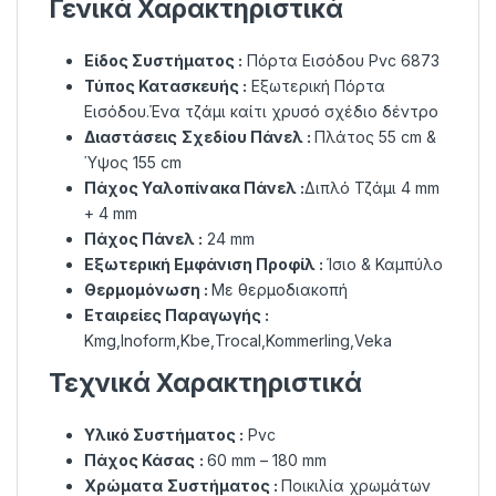
Γενικά Χαρακτηριστικά
Είδος Συστήματος :
Πόρτα Εισόδου Pvc 6873
Τύπος Κατασκευής :
Εξωτερική Πόρτα
Εισόδου.Ένα τζάμι καίτι χρυσό σχέδιο δέντρο
Διαστάσεις
Σχεδίου Πάνελ :
Πλάτος 55 cm &
Ύψος 155 cm
Πάχος Υαλοπίνακα Πάνελ :
Διπλό Τζάμι 4 mm
+ 4 mm
Πάχος Πάνελ :
24 mm
Εξωτερική Εμφάνιση Προφίλ :
Ίσιο & Καμπύλο
Θερμομόνωση :
Με θερμοδιακοπή
Εταιρείες Παραγωγής :
Kmg,Inoform,Kbe,Trocal,Kommerling,Veka
Τεχνικά Χαρακτηριστικά
Υλικό Συστήματος :
Pvc
Πάχος Κάσας
:
60 mm – 180 mm
Χρώματα
Συστήματος :
Ποικιλία χρωμάτων