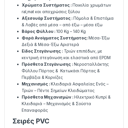
Χρώματα
Συστήματος :
Ποικιλία χρωμάτων
ral,mat και αποχρώσεις ξύλου
Αξεσουάρ Συστήματος :
Πόμολα & Επιστόμια
& Λαβές από μέσα – από έξω – μέσα έξω
Βάρος Φύλλου :
100 Kg – 140 Kg
Φορά Ανοίγματος
Συστήματος
:
Μέσα-Έξω
Δεξιά & Μέσα-Έξω Αριστερά
Είδος Στεγάνωσης :
Τριών επιπέδων, µε
κεντρική στεγάνωση και ελαστικά από EPDM
Πρόσθετα Στεγάνωσης
:
Νεροσταλλάκτης
Φύλλου Πόρτας & Κατωκάσι Πόρτας &
Περβάζια & Κορνίζες
Μηχανισμός :
Κλειδαριά Ασφαλείας Ενός –
Τριών – Πέντε Σημείων Κλειδώματος
Πρόσθετα Μηχανισμών :
Ηλεκτρικό Κυπρί &
Κλειδαριά – Μηχανισμός & Σούστα
Επαναφοράς
Σειρές PVC