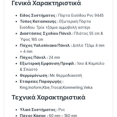
Γενικά Χαρακτηριστικά
Είδος Συστήματος :
Πόρτα Εισόδου Pvc 9445
Τύπος Κατασκευής :
Εξωτερική Πόρτα
Εισόδου. Τρία τζάμια αμμοβολή αστέρι
Διαστάσεις
Σχεδίου Πάνελ :
Πλάτος 55 cm &
Ύψος 165 cm
Πάχος Υαλοπίνακα Πάνελ :
Διπλό Τζάμι 4 mm
+ 4 mm
Πάχος Πάνελ :
24 mm
Εξωτερική Εμφάνιση Προφίλ :
Ίσιο & Καμπύλο
& Σπαστό
Θερμομόνωση :
Με θερμοδιακοπή
Εταιρείες Παραγωγής :
Kmg,Inoform,Kbe,Trocal,Kommerling,Veka
Τεχνικά Χαρακτηριστικά
Υλικό Συστήματος :
Pvc
Πάχος Κάσας
:
60 mm – 180 mm