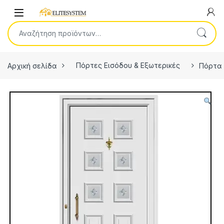
Skip to navigation
Skip to content
Open
Αναζήτηση για:
Αρχική σελίδα
Πόρτες Εισόδου & Εξωτερικές
Πόρτα 