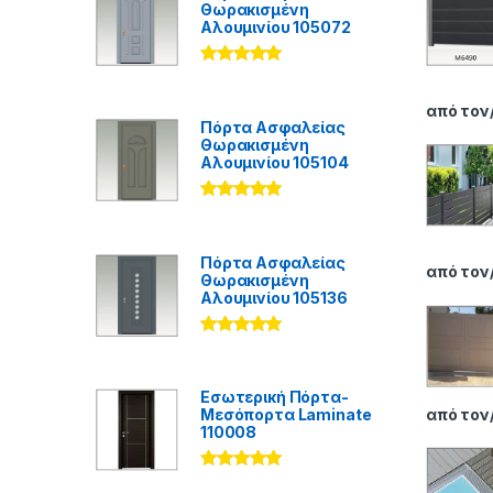
Θωρακισμένη
Αλουμινίου 105072
Βαθμολογήθ
ηκε με
5.00
από 5
από τον
Πόρτα Ασφαλείας
Θωρακισμένη
Αλουμινίου 105104
Βαθμολογήθ
ηκε με
5.00
από 5
Πόρτα Ασφαλείας
από τον
Θωρακισμένη
Αλουμινίου 105136
Βαθμολογήθ
ηκε με
5.00
από 5
Εσωτερική Πόρτα-
από τον
Μεσόπορτα Laminate
110008
Βαθμολογήθ