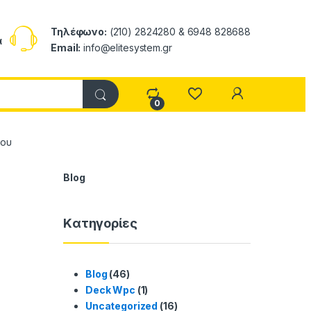
Τηλέφωνο:
(210) 2824280 & 6948 828688
α
Email:
info@elitesystem.gr
My Accoun
0
ίου
Blog
Kατηγορίες
Blog
(46)
Deck Wpc
(1)
Uncategorized
(16)