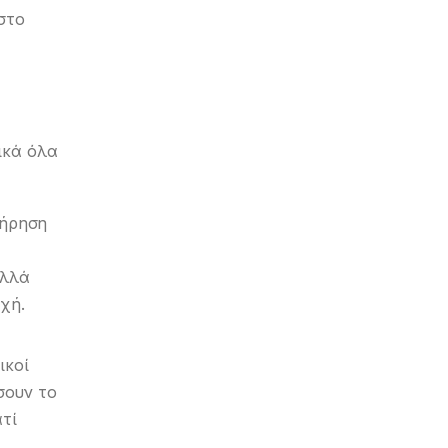
στο
νικά όλα
τήρηση
αλλά
χή.
ικοί
σουν το
ατί