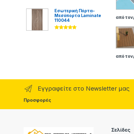
ηκε με
5.00
από 5
Εσωτερική Πόρτα-
Μεσόπορτα Laminate
από τον
110044
Βαθμολογήθ
ηκε με
5.00
από 5
από τον
Εγγραφείτε στο Newsletter μας
Προσφορές
Σελίδες