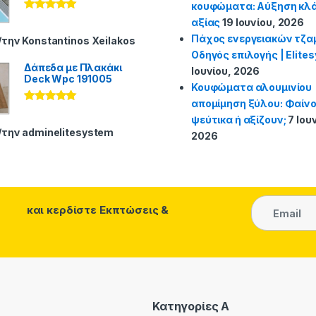
κουφώματα: Αύξηση κλά
Βαθμολογήθ
αξίας
19 Ιουνίου, 2026
ηκε με
5
από
Πάχος ενεργειακών τζα
5
/την Konstantinos Xeilakos
Οδηγός επιλογής | Elite
Δάπεδα με Πλακάκι
Ιουνίου, 2026
Deck Wpc 191005
Κουφώματα αλουμινίου
απομίμηση ξύλου: Φαίν
Βαθμολογήθ
ψεύτικα ή αξίζουν;
7 Ιου
ηκε με
5
από
5
/την adminelitesystem
2026
και κερδίστε
Εκπτώσεις &
Κατηγορίες A