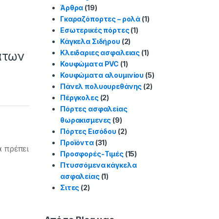
Άρθρα
(19)
Γκαραζόπορτες – ρολά
(1)
Εσωτερικές πόρτες
(1)
Κάγκελα Σιδήρου
(2)
Κλειδαριες ασφαλειας
(1)
άτων
Κουφώματα PVC
(1)
Κουφώματα αλουμινίου
(5)
Πάνελ πολυουρεθάνης
(2)
Πέργκολες
(2)
Πόρτες ασφαλείας
θωρακισμενες
(9)
Πόρτες Εισόδου
(2)
Προϊόντα
(31)
 πρέπει
Προσφορές-Τιμές
(15)
Πτυσσόμενα κάγκελα
ασφαλείας
(1)
Σιτες
(2)