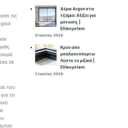
Αέριο Argon στα
από τις
τζάμια: Αξίζει για
μόνωση; |
έχεια
Elitesystem
8 Ιουλίου, 2026
ναι
μιάς
Κρύο από
πνευμα
μπαλκονόπορτα:
Λύστε το ριζικά |
έσα σε
Elitesystem
2 Ιουλίου, 2026
και του
 για το
δικό
να
ου
αυτόν