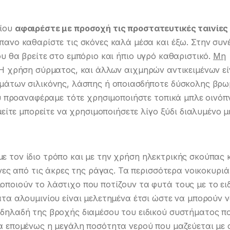
νίου
αφαιρέστε με προσοχή τις προστατευτικές ταινίες
ανο καθαρίστε τις σκόνες καλά μέσα και έξω. Στην συν
υ θα βρείτε στο εμπόριο και ήπιο υγρό καθαριστικό.
Μη
 Η χρήση σύρματος, και άλλων αιχμηρών αντικειμένων εί
μάτων σιλικόνης, λάσπης ή οποιασδήποτε δύσκολης βρω
ου προαναφέραμε τότε χρησιμοποιήστε τοπικά μπλε οινό
μείτε μπορείτε να χρησιμοποιήσετε λίγο ξύδι διαλυμένο μ
ε τον ίδιο τρόπο και με την χρήση ηλεκτρικής σκούπας 
νες από τις άκρες της ράγας. Τα περισσότερα νοικοκυριά
ποιούν το λάστιχο που ποτίζουν τα φυτά τους με το ει
τα αλουμινίου είναι μελετημένα έτσι ώστε να μπορούν 
δηλαδή της βροχής διαμέσου του ειδικού συστήματος π
α επομένως η μεγάλη ποσότητα νερού που μαζεύεται με 