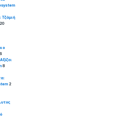
tesystem
Τζάμι ή
20
ι ο
26
Αξίζει
m
8
α:
ystem
2
λυτος
κό