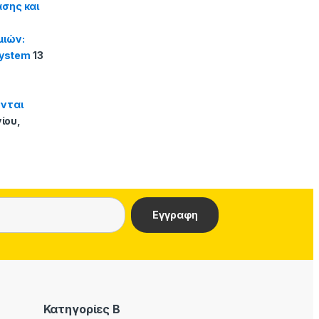
σης και
μιών:
system
13
ονται
νίου,
Κατηγορίες Β