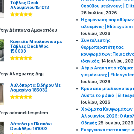
Τάβλες Deck
θορύβου μειώνουν; | Eli
Αλουμινίου 151013
26 Ιουλίου, 2026
Ηχομόνωση παραθύρων: 
Βαθμολογήθ
ηκε με
5
από
αλουμίνιο; | Elitesystem
5
/την Δέσποινα Αμανατιδου
Ιουλίου, 2026
Συντελεστής
Κάγκελο Μπαλκονιού με
Τάβλες Deck Wpc
θερμοπερατότητας
150003
κουφωμάτων: Ποιος είνα
ιδανικός;
14 Ιουλίου, 20
Βαθμολογήθ
Αέριο Argon στα τζάμια: 
ηκε με
5
από
5
/την Αλαχιωτης Δημ
για μόνωση; | Elitesyste
Ιουλίου, 2026
Αυλόπορτα Σιδήρου Με
Κρύο από μπαλκονόπορτ
Λαμαρίνα 185032
Λύστε το ριζικά | Elites
Ιουλίου, 2026
Βαθμολογήθ
ηκε με
5
από
Χρώματα Κουφωμάτων
5
/την adminelitesystem
Αλουμινίου 2026: Ο Από
Οδηγός
25 Ιουνίου, 2026
Δάπεδα με Πλακάκι
Deck Wpc 191002
Ενεργειακό πιστοποιητι