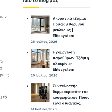
Από το Blog μας
των
Ακουστικά τζάμια:
Πόσα dB θορύβου
μειώνουν; |
Elitesystem
26 Ιουλίου, 2026
Ηχομόνωση
παραθύρων: Τζάμι ή
να
αλουμίνιο; |
α
Elitesystem
γίες
20 Ιουλίου, 2026
Συντελεστής
θερμοπερατότητας
μετά
κουφωμάτων: Ποιος
είναι ο ιδανικός;
14 Ιουλίου, 2026