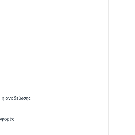
ά ή ανοδείωσης
οσφορές