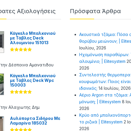
ατες Αξιολογήσεις
Πρόσφατα Άρθρα
Κάγκελο Μπαλκονιού
Ακουστικά τζάμια: Πόσα 
με Τάβλες Deck
θορύβου μειώνουν; | Elite
Αλουμινίου 151013
Ιουλίου, 2026
Ηχομόνωση παραθύρων: Τ
Βαθμολογήθ
ηκε με
5
αλουμίνιο; | Elitesystem
20
από 5
/την Δέσποινα Αμανατιδου
2026
Συντελεστής θερμοπερα
Κάγκελο Μπαλκονιού
με Τάβλες Deck Wpc
κουφωμάτων: Ποιος είναι
150003
ιδανικός;
14 Ιουλίου, 2026
Αέριο Argon στα τζάμια: Α
Βαθμολογήθ
μόνωση; | Elitesystem
8 Ιο
ηκε με
5
από 5
/την Αλαχιωτης Δημ
2026
Κρύο από μπαλκονόπορτ
Αυλόπορτα Σιδήρου Με
το ριζικά | Elitesystem
2 Ι
Λαμαρίνα 185032
2026