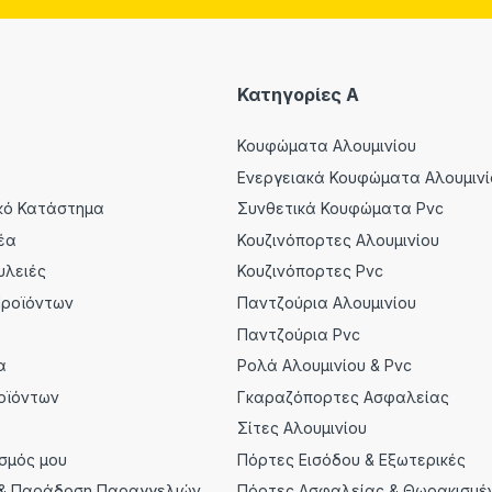
Κατηγορίες A
Κουφώματα Αλουμινίου
Ενεργειακά Κουφώματα Αλουμινί
κό Κατάστημα
Συνθετικά Κουφώματα Pvc
έα
Κουζινόπορτες Αλουμινίου
υλειές
Κουζινόπορτες Pvc
Προϊόντων
Παντζούρια Αλουμινίου
α
Παντζούρια Pvc
α
Ρολά Αλουμινίου & Pvc
οϊόντων
Γκαραζόπορτες Ασφαλείας
Σίτες Αλουμινίου
σμός μου
Πόρτες Εισόδου & Εξωτερικές
& Παράδοση Παραγγελιών
Πόρτες Ασφαλείας & Θωρακισμέ