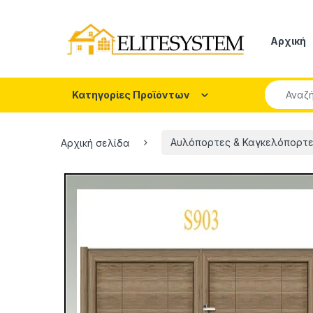
Skip to navigation
Skip to content
Αρχική
Search fo
Κατηγορίες Προϊόντων
Αρχική σελίδα
Αυλόπορτες & Καγκελόπορτ