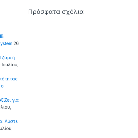
Πρόσφατα σχόλια
dB
system
26
ζάμι ή
 Ιουλίου,
τότητας
 ο
ξίζει για
υλίου,
α: Λύστε
ουλίου,