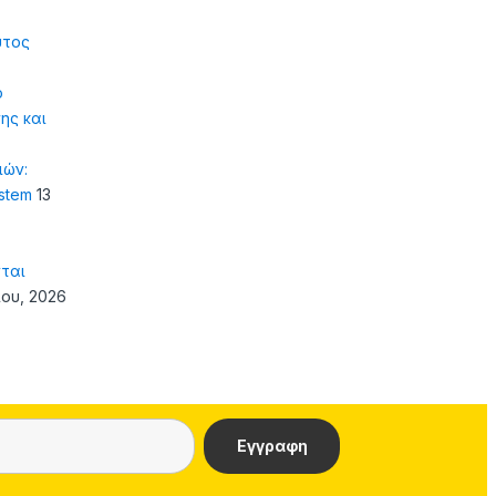
υτος
ό
ης και
ιών:
ystem
13
ται
ίου, 2026