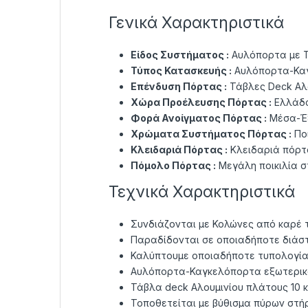
Γενικά Χαρακτηριστικά
Είδος Συστήματος :
Αυλόπορτα με Τ
Τύπος Κατασκευής :
Αυλόπορτα-Καγ
Επένδυση Πόρτας :
Τάβλες Deck Αλ
Χώρα Προέλευσης Πόρτας :
Ελλάδ
Φορά Ανοίγματος Πόρτας :
Μέσα-Έξ
Χρώματα Συστήματος Πόρτας :
Πο
Κλειδαριά Πόρτας :
Κλειδαριά πόρτα
Πόμολο Πόρτας :
Μεγάλη ποικιλία σ
Τεχνικά Χαρακτηριστικά
Συνδιάζονται με Κολώνες από καρέ 
Παραδίδονται σε οποιαδήποτε διάστ
Καλύπτουμε οποιαδήποτε τυπολογία
Αυλόπορτα-Καγκελόπορτα εξωτερικο
Τάβλα deck Αλουμινίου πλάτους 10 κ
Τοποθετείται με βύθισμα πύρων στή