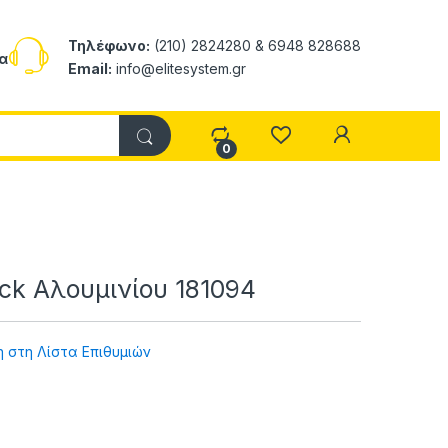
Τηλέφωνο:
(210) 2824280 & 6948 828688
α
Email:
info@elitesystem.gr
My Accoun
0
ck Αλουμινίου 181094
 στη Λίστα Επιθυμιών