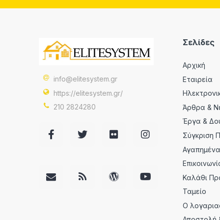
Σελίδες
Αρχική
info@elitesystem.gr
Εταιρεία
https://elitesystem.gr/
Ηλεκτρονι
210 2824280
Άρθρα & Ν
Έργα & Δο
Σύγκριση 
Αγαπημέν
Επικοινωνί
Καλάθι Πρ
Ταμείο
Ο λογαρια
Αποστολή 