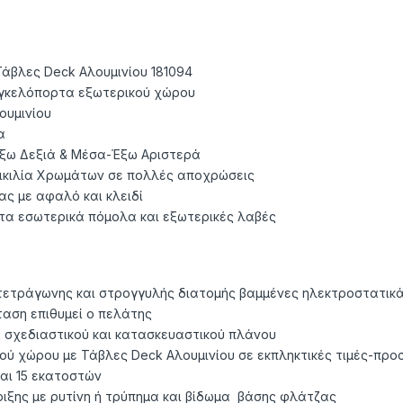
άβλες Deck Αλουμινίου 181094
κελόπορτα εξωτερικού χώρου
ουμινίου
α
ω Δεξιά & Μέσα-Έξω Αριστερά
ικιλία Χρωμάτων σε πολλές αποχρώσεις
ς με αφαλό και κλειδί
τα εσωτερικά πόμολα και εξωτερικές λαβές
τετράγωνης και στρογγυλής διατομής βαμμένες ηλεκτροστατικ
αση επιθυμεί ο πελάτης
 σχεδιαστικού και κατασκευαστικού πλάνου
ύ χώρου με Τάβλες Deck Αλουμινίου σε εκπληκτικές τιμές-πρ
αι 15 εκατοστών
ριξης με ρυτίνη ή τρύπημα και βίδωμα βάσης φλάτζας