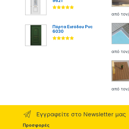
9621
Βαθμολογήθ
από τον/
ηκε με
5.00
από 5
Πόρτα Εισόδου Pvc
6030
Βαθμολογήθ
ηκε με
5.00
από τον/
από 5
από τον/
Εγγραφείτε στο Newsletter μας
Προσφορές