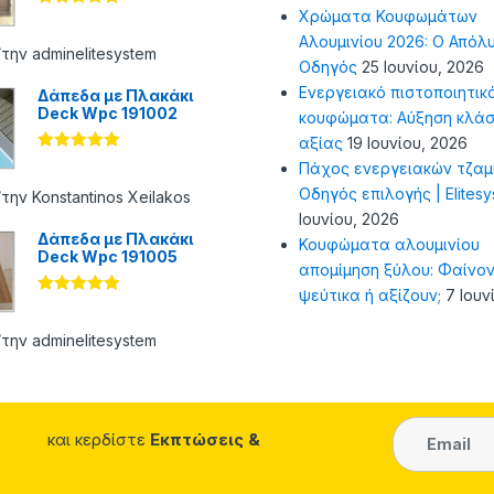
Χρώματα Κουφωμάτων
Βαθμολογήθ
ηκε με
5
Αλουμινίου 2026: Ο Απόλ
από 5
την adminelitesystem
Οδηγός
25 Ιουνίου, 2026
Ενεργειακό πιστοποιητικ
Δάπεδα με Πλακάκι
Deck Wpc 191002
κουφώματα: Αύξηση κλάσ
αξίας
19 Ιουνίου, 2026
Βαθμολογήθ
Πάχος ενεργειακών τζαμ
ηκε με
5
Οδηγός επιλογής | Elites
από 5
την Konstantinos Xeilakos
Ιουνίου, 2026
Δάπεδα με Πλακάκι
Κουφώματα αλουμινίου
Deck Wpc 191005
απομίμηση ξύλου: Φαίνον
ψεύτικα ή αξίζουν;
7 Ιουν
Βαθμολογήθ
ηκε με
5
από 5
την adminelitesystem
και κερδίστε
Εκπτώσεις &