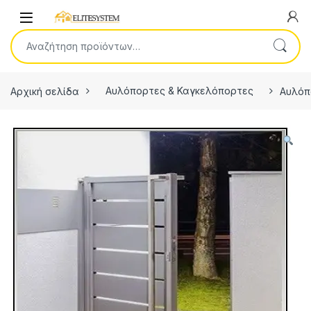
Skip to navigation
Skip to content
Open
Αναζήτηση για:
Αρχική σελίδα
Αυλόπορτες & Καγκελόπορτες
Αυλόπ