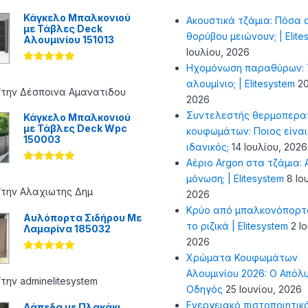
Κάγκελο Μπαλκονιού
Ακουστικά τζάμια: Πόσα 
με Τάβλες Deck
θορύβου μειώνουν; | Elite
Αλουμινίου 151013
Ιουλίου, 2026
Ηχομόνωση παραθύρων: Τ
Βαθμολογήθ
ηκε με
5
αλουμίνιο; | Elitesystem
20
από 5
/την Δέσποινα Αμανατιδου
2026
Συντελεστής θερμοπερα
Κάγκελο Μπαλκονιού
με Τάβλες Deck Wpc
κουφωμάτων: Ποιος είναι
150003
ιδανικός;
14 Ιουλίου, 2026
Αέριο Argon στα τζάμια: Α
Βαθμολογήθ
μόνωση; | Elitesystem
8 Ιο
ηκε με
5
από 5
/την Αλαχιωτης Δημ
2026
Κρύο από μπαλκονόπορτ
Αυλόπορτα Σιδήρου Με
το ριζικά | Elitesystem
2 Ι
Λαμαρίνα 185032
2026
Χρώματα Κουφωμάτων
Βαθμολογήθ
ηκε με
5
Αλουμινίου 2026: Ο Απόλ
από 5
την adminelitesystem
Οδηγός
25 Ιουνίου, 2026
Ενεργειακό πιστοποιητικ
Δάπεδα με Πλακάκι