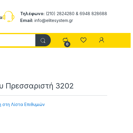
Τηλέφωνο:
(210) 2824280 & 6948 828688
α
Email:
info@elitesystem.gr
My Accoun
0
ου Πρεσσαριστή 3202
 στη Λίστα Επιθυμιών