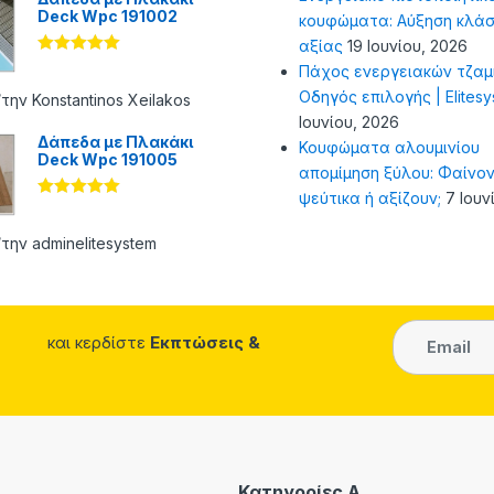
Deck Wpc 191002
κουφώματα: Αύξηση κλάσ
αξίας
19 Ιουνίου, 2026
Βαθμολογήθ
Πάχος ενεργειακών τζαμ
ηκε με
5
Οδηγός επιλογής | Elites
από 5
την Konstantinos Xeilakos
Ιουνίου, 2026
Δάπεδα με Πλακάκι
Κουφώματα αλουμινίου
Deck Wpc 191005
απομίμηση ξύλου: Φαίνον
ψεύτικα ή αξίζουν;
7 Ιουν
Βαθμολογήθ
ηκε με
5
από 5
την adminelitesystem
και κερδίστε
Εκπτώσεις &
Κατηγορίες A