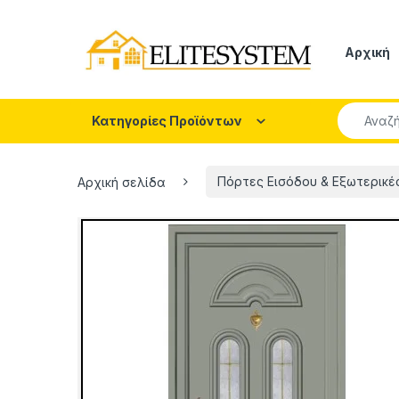
Skip to navigation
Skip to content
Αρχική
Search fo
Κατηγορίες Προϊόντων
Αρχική σελίδα
Πόρτες Εισόδου & Εξωτερικέ