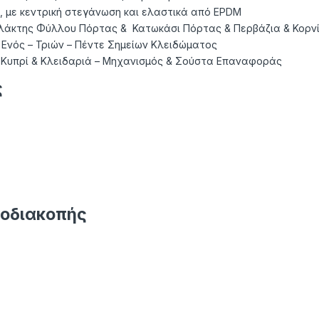
, µε κεντρική στεγάνωση και ελαστικά από EPDM
άκτης Φύλλου Πόρτας & Κατωκάσι Πόρτας & Περβάζια & Κορνί
Ενός – Τριών – Πέντε Σημείων Κλειδώματος
 Κυπρί & Κλειδαριά – Μηχανισμός & Σούστα Επαναφοράς
ς
μοδιακοπής