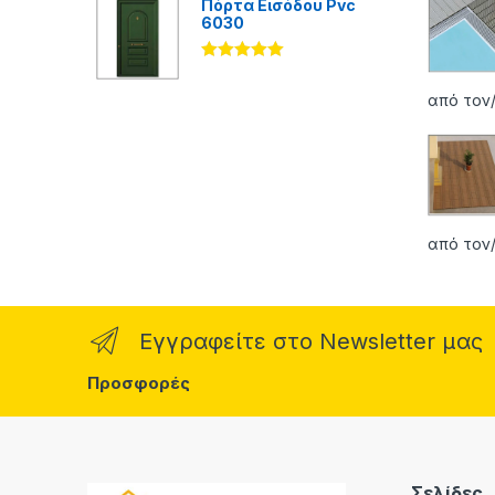
Πόρτα Εισόδου Pvc
6030
Βαθμολογήθ
ηκε με
5.00
από τον/
από 5
από τον/
Εγγραφείτε στο Newsletter μας
Προσφορές
Σελίδες