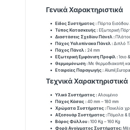
Γενικά Χαρακτηριστικά
Είδος Συστήματος :
Πόρτα Εισόδου 
Τύπος Κατασκευής :
Εξωτερική Πόρτα
Διαστάσεις
Σχεδίου Πάνελ :
Πλάτος
Πάχος Υαλοπίνακα Πάνελ :
Διπλό Τ
Πάχος Πάνελ :
24 mm
Εξωτερική Εμφάνιση Προφίλ :
Ίσιο 
Θερμομόνωση :
Με θερμοδιακοπή κα
Εταιρείες Παραγωγής :
Alumil,Europa
Τεχνικά Χαρακτηριστικά
Υλικό Συστήματος :
Αλουμίνιο
Πάχος Κάσας
:
40 mm – 180 mm
Χρώματα
Συστήματος :
Ποικιλία χ
Αξεσουάρ Συστήματος :
Πόμολα & Ε
Βάρος Φύλλου :
100 Kg – 160 Kg
Φορά Ανοίγματος
Συστήματος
:
Μέ