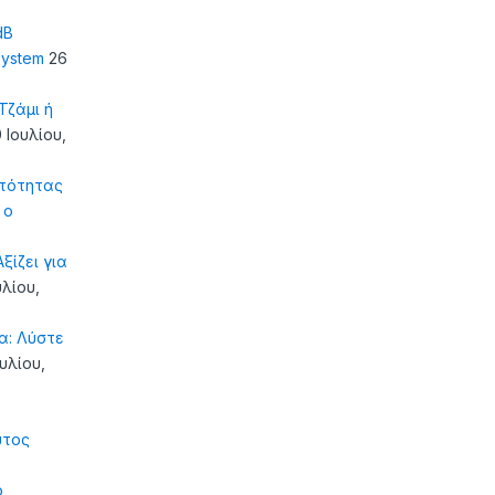
dB
system
26
ζάμι ή
 Ιουλίου,
τότητας
 ο
ξίζει για
υλίου,
α: Λύστε
ουλίου,
υτος
ό