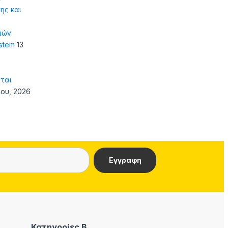
ης και
ιών:
ystem
13
ται
ίου, 2026
Κατηγορίες Β