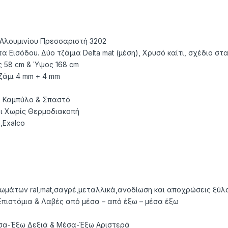
Αλουμινίου Πρεσσαριστή 3202
 Εισόδου. Δύο τζάμια Delta mat (μέση), Χρυσό καίτι, σχέδιο στ
 58 cm & Ύψος 168 cm
ζάμι 4 mm + 4 mm
& Καμπύλο & Σπαστό
ι Χωρίς Θερμοδιακοπή
,Exalco
ρωμάτων ral,mat,σαγρέ,μεταλλικά,ανοδίωση και αποχρώσεις ξύλ
πιστόμια & Λαβές από μέσα – από έξω – μέσα έξω
σα-Έξω Δεξιά & Μέσα-Έξω Αριστερά