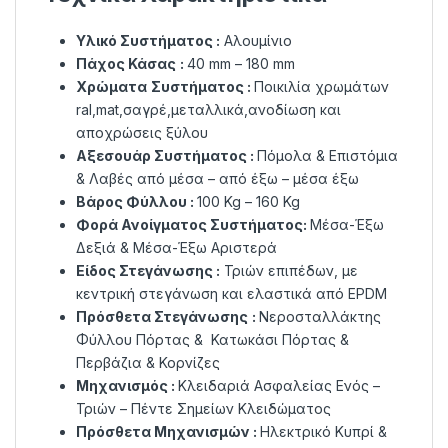
Υλικό Συστήματος :
Αλουμίνιο
Πάχος Κάσας
:
40 mm – 180 mm
Χρώματα
Συστήματος :
Ποικιλία χρωμάτων
ral,mat,σαγρέ,μεταλλικά,ανοδίωση και
αποχρώσεις ξύλου
Αξεσουάρ Συστήματος :
Πόμολα & Επιστόμια
& Λαβές από μέσα – από έξω – μέσα έξω
Βάρος Φύλλου :
100 Kg – 160 Kg
Φορά Ανοίγματος
Συστήματος
:
Μέσα-Έξω
Δεξιά & Μέσα-Έξω Αριστερά
Είδος Στεγάνωσης :
Τριών επιπέδων, µε
κεντρική στεγάνωση και ελαστικά από EPDM
Πρόσθετα Στεγάνωσης
:
Νεροσταλλάκτης
Φύλλου Πόρτας & Κατωκάσι Πόρτας &
Περβάζια & Κορνίζες
Μηχανισμός :
Κλειδαριά Ασφαλείας Ενός –
Τριών – Πέντε Σημείων Κλειδώματος
Πρόσθετα Μηχανισμών :
Ηλεκτρικό Κυπρί &