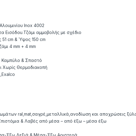
Αλουμινίου Inox 4002
α Εισόδου.Τζάμι αμμοβολής με σχέδιο
 51 cm & Ύψος 150 cm
ζάμι 4 mm + 4 mm
& Καμπύλο & Σπαστό
ι Χωρίς Θερμοδιακοπή
,Exalco
ρωμάτων ral,mat,σαγρέ,μεταλλικά,ανοδίωση και αποχρώσεις ξύλ
πιστόμια & Λαβές από μέσα – από έξω – μέσα έξω
σα-Έξω Δεξιά & Μέσα-Έξω Αριστερά