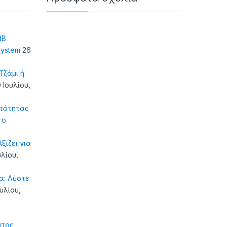
dB
system
26
ζάμι ή
 Ιουλίου,
τότητας
 ο
ξίζει για
υλίου,
α: Λύστε
ουλίου,
υτος