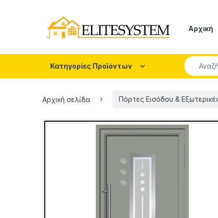
Skip to navigation
Skip to content
Αρχική
Search fo
Κατηγορίες Προϊόντων
Αρχική σελίδα
Πόρτες Εισόδου & Εξωτερικέ