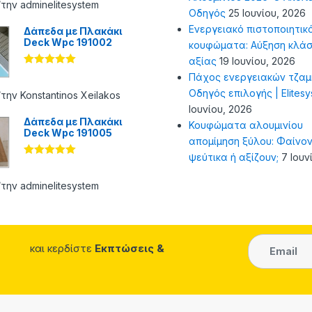
από 5
την adminelitesystem
Οδηγός
25 Ιουνίου, 2026
Ενεργειακό πιστοποιητικ
Δάπεδα με Πλακάκι
Deck Wpc 191002
κουφώματα: Αύξηση κλάσ
αξίας
19 Ιουνίου, 2026
Βαθμολογήθ
Πάχος ενεργειακών τζαμ
ηκε με
5
Οδηγός επιλογής | Elites
από 5
την Konstantinos Xeilakos
Ιουνίου, 2026
Δάπεδα με Πλακάκι
Κουφώματα αλουμινίου
Deck Wpc 191005
απομίμηση ξύλου: Φαίνον
ψεύτικα ή αξίζουν;
7 Ιουν
Βαθμολογήθ
ηκε με
5
από 5
την adminelitesystem
και κερδίστε
Εκπτώσεις &