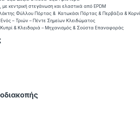
, µε κεντρική στεγάνωση και ελαστικά από EPDM
άκτης Φύλλου Πόρτας & Κατωκάσι Πόρτας & Περβάζια & Κορνί
Ενός – Τριών – Πέντε Σημείων Κλειδώματος
 Κυπρί & Κλειδαριά – Μηχανισμός & Σούστα Επαναφοράς
ς
μοδιακοπής