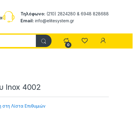
Τηλέφωνο:
(210) 2824280 & 6948 828688
α
Email:
info@elitesystem.gr
My Accoun
0
υ Inox 4002
 στη Λίστα Επιθυμιών