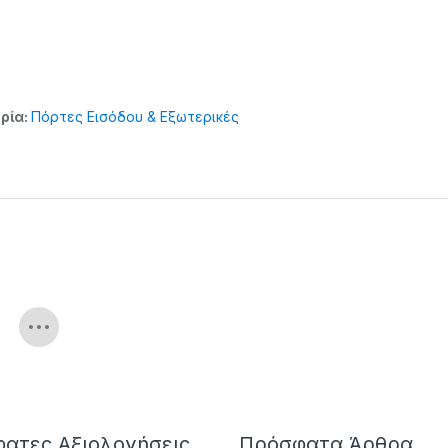
ρία:
Πόρτες Εισόδου & Εξωτερικές
ατες Αξιολογήσεις
Πρόσφατα Άρθρα