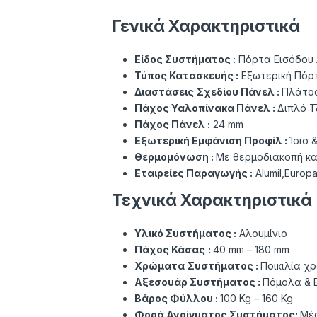
Γενικά Χαρακτηριστικά
Είδος Συστήματος :
Πόρτα Εισόδου 
Τύπος Κατασκευής :
Εξωτερική Πόρτ
Διαστάσεις
Σχεδίου Πάνελ :
Πλάτος
Πάχος Υαλοπίνακα Πάνελ :
Διπλό Τ
Πάχος Πάνελ :
24 mm
Εξωτερική Εμφάνιση Προφίλ :
Ίσιο 
Θερμομόνωση :
Με θερμοδιακοπή κα
Εταιρείες Παραγωγής :
Alumil,Europa
Τεχνικά Χαρακτηριστικά
Υλικό Συστήματος :
Αλουμίνιο
Πάχος Κάσας
:
40 mm – 180 mm
Χρώματα
Συστήματος :
Ποικιλία χ
Αξεσουάρ Συστήματος :
Πόμολα & Ε
Βάρος Φύλλου :
100 Kg – 160 Kg
Φορά Ανοίγματος
Συστήματος
:
Μέ