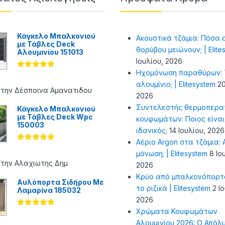
Κάγκελο Μπαλκονιού
Ακουστικά τζάμια: Πόσα 
με Τάβλες Deck
θορύβου μειώνουν; | Elite
Αλουμινίου 151013
Ιουλίου, 2026
Ηχομόνωση παραθύρων: Τ
Βαθμολογήθ
ηκε με
5
αλουμίνιο; | Elitesystem
20
από 5
/την Δέσποινα Αμανατιδου
2026
Συντελεστής θερμοπερα
Κάγκελο Μπαλκονιού
με Τάβλες Deck Wpc
κουφωμάτων: Ποιος είναι
150003
ιδανικός;
14 Ιουλίου, 2026
Αέριο Argon στα τζάμια: Α
Βαθμολογήθ
μόνωση; | Elitesystem
8 Ιο
ηκε με
5
από 5
/την Αλαχιωτης Δημ
2026
Κρύο από μπαλκονόπορτ
Αυλόπορτα Σιδήρου Με
το ριζικά | Elitesystem
2 Ι
Λαμαρίνα 185032
2026
Χρώματα Κουφωμάτων
Βαθμολογήθ
ηκε με
5
Αλουμινίου 2026: Ο Απόλ