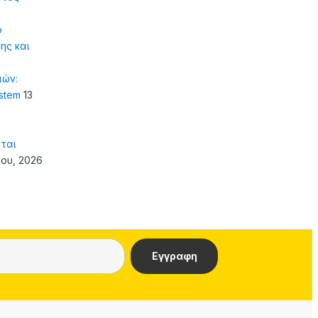
ό
ης και
ιών:
ystem
13
ται
ίου, 2026