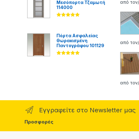
από τον/
Μεσόπορτα Τζαμωτή
114000
Βαθμολογήθ
ηκε με
5.00
από 5
Πόρτα Ασφαλείας
Θωρακισμένη
από τον/
Παντογράφου 101129
Βαθμολογήθ
ηκε με
5.00
από 5
από τον/
Εγγραφείτε στο Newsletter μας
Προσφορές