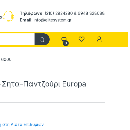
Τηλέφωνο:
(210) 2824280 & 6948 828688
α
Email:
info@elitesystem.gr
My Accoun
0
a 6000
-Σήτα-Παντζούρι Europa
 στη Λίστα Επιθυμιών