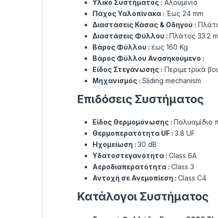
Υλικό Συστήματος :
Αλουμίνιο
Πάχος Υαλοπίνακα :
Έως 24 mm
Διαστάσεις Κάσας & Οδηγού :
Πλάτο
Διαστάσεις Φύλλου :
Πλάτος 33.2 
Βάρος Φύλλου :
έως 160 Kg
Βάρος Φύλλου Ανασηκούμενο :
Είδος Στεγάνωσης :
Περιμετρικά βο
Μηχανισμός :
Sliding mechanism
Επιδόσεις Συστήματος
Είδος Θερμομόνωσης :
Πολυαμίδιο 
Θερμοπερατότητα UF :
3.8 UF
Ηχομείωση :
30 dB
Υδατοστεγανότητα :
Class 6Α
Αεροδιαπερατότητα :
Class 3
Αντοχή σε Ανεμοπίεση :
Class C4
Κατάλογοι Συστήματος