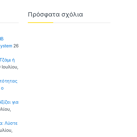
Πρόσφατα σχόλια
dB
system
26
ζάμι ή
 Ιουλίου,
τότητας
 ο
ξίζει για
υλίου,
α: Λύστε
ουλίου,