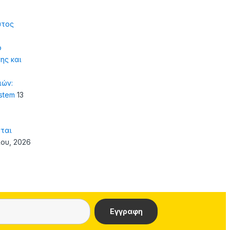
υτος
ό
ης και
ιών:
ystem
13
ται
ίου, 2026