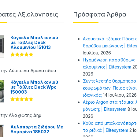
ατες Αξιολογήσεις
Πρόσφατα Άρθρα
Κάγκελο Μπαλκονιού
Ακουστικά τζάμια: Πόσα 
με Τάβλες Deck
θορύβου μειώνουν; | Elite
Αλουμινίου 151013
Ιουλίου, 2026
Ηχομόνωση παραθύρων: Τ
Βαθμολογήθ
ηκε με
5
αλουμίνιο; | Elitesystem
20
από 5
/την Δέσποινα Αμανατιδου
2026
Συντελεστής θερμοπερα
Κάγκελο Μπαλκονιού
με Τάβλες Deck Wpc
κουφωμάτων: Ποιος είναι
150003
ιδανικός;
14 Ιουλίου, 2026
Αέριο Argon στα τζάμια: Α
Βαθμολογήθ
μόνωση; | Elitesystem
8 Ιο
ηκε με
5
από 5
/την Αλαχιωτης Δημ
2026
Κρύο από μπαλκονόπορτ
Αυλόπορτα Σιδήρου Με
το ριζικά | Elitesystem
2 Ι
Λαμαρίνα 185032