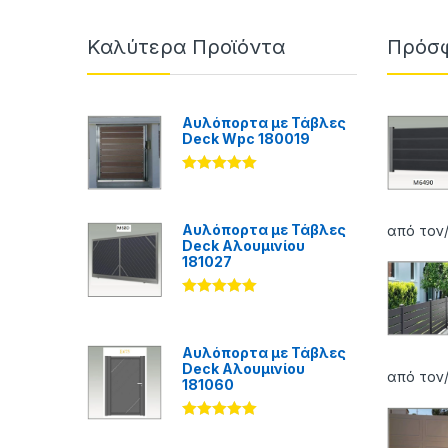
Καλύτερα Προϊόντα
Πρόσφ
Αυλόπορτα με Τάβλες
Deck Wpc 180019
Βαθμολογήθ
ηκε με
5.00
από 5
Αυλόπορτα με Τάβλες
από τον
Deck Αλουμινίου
181027
Βαθμολογήθ
ηκε με
5.00
από 5
Αυλόπορτα με Τάβλες
Deck Αλουμινίου
από τον
181060
Βαθμολογήθ
ηκε με
5.00