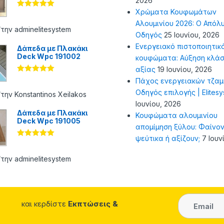
2026
Χρώματα Κουφωμάτων
Βαθμολογήθ
ηκε με
5
Αλουμινίου 2026: Ο Απόλ
από 5
την adminelitesystem
Οδηγός
25 Ιουνίου, 2026
Ενεργειακό πιστοποιητικ
Δάπεδα με Πλακάκι
Deck Wpc 191002
κουφώματα: Αύξηση κλάσ
αξίας
19 Ιουνίου, 2026
Βαθμολογήθ
Πάχος ενεργειακών τζαμ
ηκε με
5
Οδηγός επιλογής | Elites
από 5
την Konstantinos Xeilakos
Ιουνίου, 2026
Δάπεδα με Πλακάκι
Κουφώματα αλουμινίου
Deck Wpc 191005
απομίμηση ξύλου: Φαίνον
ψεύτικα ή αξίζουν;
7 Ιουν
Βαθμολογήθ
ηκε με
5
από 5
την adminelitesystem
και κερδίστε
Εκπτώσεις &