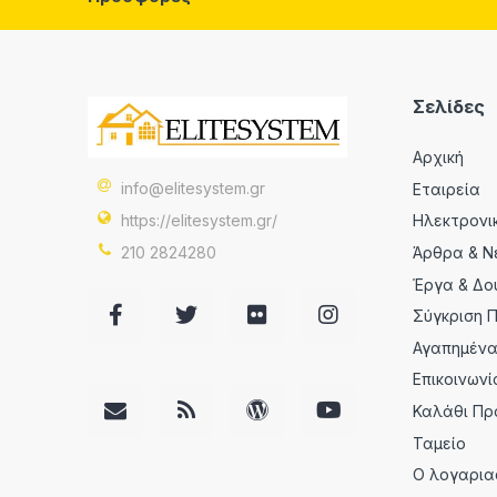
Σελίδες
Αρχική
info@elitesystem.gr
Εταιρεία
https://elitesystem.gr/
Ηλεκτρονι
210 2824280
Άρθρα & Ν
Έργα & Δο
Σύγκριση 
Αγαπημέν
Επικοινωνί
Καλάθι Πρ
Ταμείο
Ο λογαρια