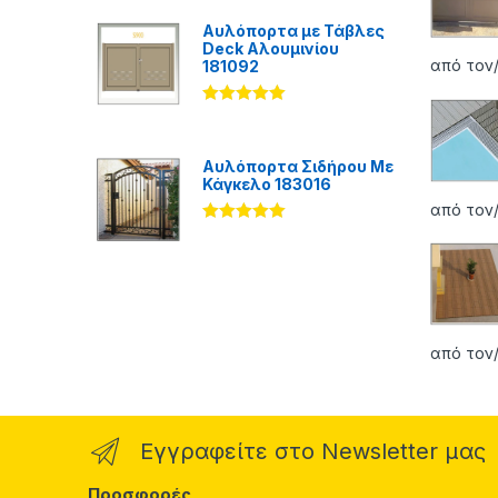
από 5
Αυλόπορτα με Τάβλες
Deck Αλουμινίου
από τον/
181092
Βαθμολογήθ
ηκε με
5.00
από 5
Αυλόπορτα Σιδήρου Με
Κάγκελο 183016
από τον/
Βαθμολογήθ
ηκε με
5.00
από 5
από τον/
Εγγραφείτε στο Newsletter μας
Προσφορές