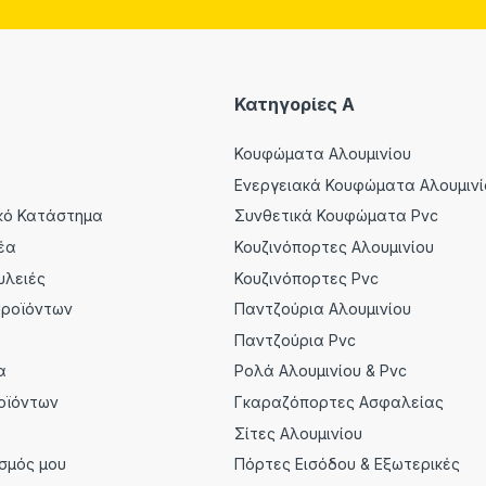
Κατηγορίες A
Κουφώματα Αλουμινίου
Ενεργειακά Κουφώματα Αλουμινί
κό Κατάστημα
Συνθετικά Κουφώματα Pvc
έα
Κουζινόπορτες Αλουμινίου
υλειές
Κουζινόπορτες Pvc
Προϊόντων
Παντζούρια Αλουμινίου
α
Παντζούρια Pvc
α
Ρολά Αλουμινίου & Pvc
οϊόντων
Γκαραζόπορτες Ασφαλείας
Σίτες Αλουμινίου
σμός μου
Πόρτες Εισόδου & Εξωτερικές