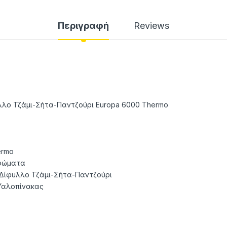
Περιγραφή
Reviews
λο Τζάμι-Σήτα-Παντζούρι Europa 6000 Thermo
ermo
φώματα
Δίφυλλο Τζάμι-Σήτα-Παντζούρι
Υαλοπίνακας